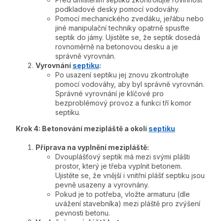
podkladové desky pomocí vodováhy.
Pomocí mechanického zvedáku, jeřábu nebo
jiné manipulační techniky opatrně spusťte
septik do jámy. Ujistěte se, že septik dosedá
rovnoměrně na betonovou desku a je
správně vyrovnán.
Vyrovnání
septiku
:
Po usazení septiku jej znovu zkontrolujte
pomocí vodováhy, aby byl správně vyrovnán.
Správné vyrovnání je klíčové pro
bezproblémový provoz a funkci tří komor
septiku.
Krok 4: Betonování mezipláště a okolí
septiku
Příprava na vyplnění mezipláště:
Dvouplášťový septik má mezi svými plášti
prostor, který je třeba vyplnit betonem.
Ujistěte se, že vnější i vnitřní plášť septiku jsou
pevně usazeny a vyrovnány.
Pokud je to potřeba, vložte armaturu (dle
uvážení stavebníka) mezi pláště pro zvýšení
pevnosti betonu.