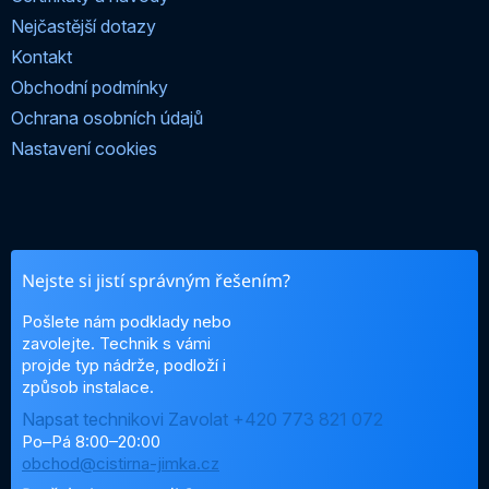
Nejčastější dotazy
Kontakt
Obchodní podmínky
Ochrana osobních údajů
Nastavení cookies
Nejste si jistí správným řešením?
Pošlete nám podklady nebo
zavolejte. Technik s vámi
projde typ nádrže, podloží i
způsob instalace.
Napsat technikovi
Zavolat +420 773 821 072
Po–Pá 8:00–20:00
obchod@cistirna-jimka.cz