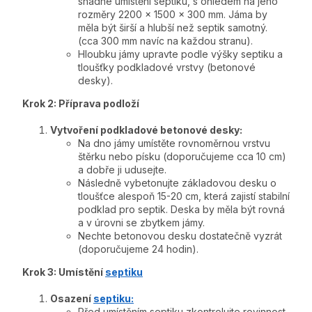
snadné umístění septiku, s ohledem na jeho
rozměry 2200 x 1500 x 300 mm. Jáma by
měla být širší a hlubší než septik samotný.
(cca 300 mm navíc na každou stranu).
Hloubku jámy upravte podle výšky septiku a
tloušťky podkladové vrstvy (betonové
desky).
Krok 2: Příprava podloží
Vytvoření podkladové betonové desky:
Na dno jámy umístěte rovnoměrnou vrstvu
štěrku nebo písku (doporučujeme cca 10 cm)
a dobře ji udusejte.
Následně vybetonujte základovou desku o
tloušťce alespoň 15-20 cm, která zajistí stabilní
podklad pro septik. Deska by měla být rovná
a v úrovni se zbytkem jámy.
Nechte betonovou desku dostatečně vyzrát
(doporučujeme 24 hodin).
Krok 3: Umístění
septiku
Osazení
septiku:
Před umístěním septiku zkontrolujte rovinnost