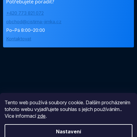
Potřebujete poradit?
+420 773 821 072
obchod@cistirna-jimka.cz
Po–Pá 8:00–20:00
Kontaktovat
Tento web používá soubory cookie. Dalším procházením
tohoto webu vyjadřujete souhlas s jejich používáním..
Více informací
zde
.
Nastavení
Vytvořil Shoptet