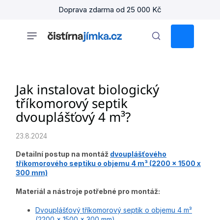
Přejít
Doprava zdarma od 25 000 Kč
na
obsah
NÁKUPNÍ
KOŠÍK
Jak instalovat biologický
tříkomorový septik
dvouplášťový 4 m³?
23.8.2024
Detailní postup na montáž
dvouplášťového
tříkomorového septiku o objemu 4 m³ (2200 x 1500 x
300 mm)
Materiál a nástroje potřebné pro montáž:
Dvouplášťový tříkomorový septik o objemu 4 m³
(2200 x 1500 x 300 mm)