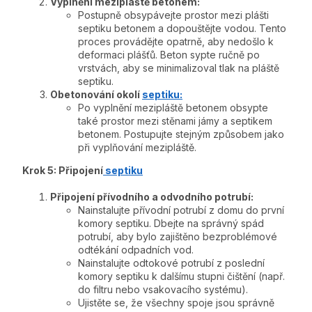
Vyplnění mezipláště betonem:
Postupně obsypávejte prostor mezi plášti
septiku betonem a dopouštějte vodou. Tento
proces provádějte opatrně, aby nedošlo k
deformaci plášťů. Beton sypte ručně po
vrstvách, aby se minimalizoval tlak na pláště
septiku.
Obetonování okolí
septiku:
Po vyplnění mezipláště betonem obsypte
také prostor mezi stěnami jámy a septikem
betonem. Postupujte stejným způsobem jako
při vyplňování mezipláště.
Krok 5: Připojení
septiku
Připojení přívodního a odvodního potrubí:
Nainstalujte přívodní potrubí z domu do první
komory septiku. Dbejte na správný spád
potrubí, aby bylo zajištěno bezproblémové
odtékání odpadních vod.
Nainstalujte odtokové potrubí z poslední
komory septiku k dalšímu stupni čištění (např.
do filtru nebo vsakovacího systému).
Ujistěte se, že všechny spoje jsou správně