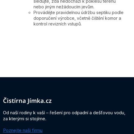
sledujte, zda nedochází k poklesu terénu
nebo jiným nežádoucím jevům.
Provádějte pravidelnou údržbu septiku podle
doporučení výrobce, včetně čištění komor a
kontrol revizních vstupů.
Z
á
p
a
Čistírna Jímka.cz
t
í
Od naší rodiny k vaší – řešení pro odpadní a dešťovou vodu,
za kterými si stojíme.
Poznejte naši firmu