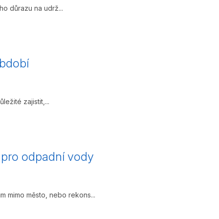
o důrazu na udrž...
období
ité zajistit,...
í pro odpadní vody
m mimo město, nebo rekons...