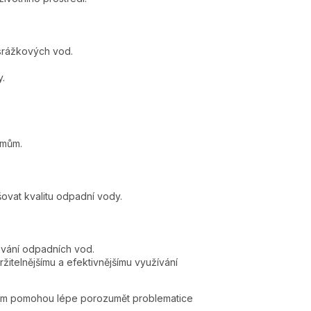
 srážkových vod.
y.
émům.
šovat kvalitu odpadní vody.
cování odpadních vod.
žitelnějšímu a efektivnějšímu využívání
é vám pomohou lépe porozumět problematice