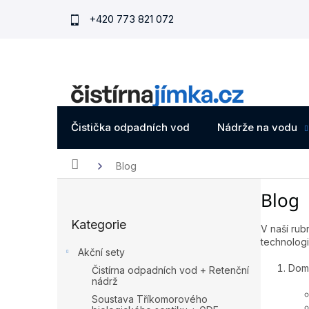
Přejít
+420 773 821 072
na
obsah
Čistička odpadních vod
Nádrže na vodu
Domů
Blog
P
Blog
o
Přeskočit
s
Kategorie
kategorie
t
V naší ru
technologi
r
Akční sety
a
Domo
Čistírna odpadních vod + Retenční
n
nádrž
n
Soustava Tříkomorového
í