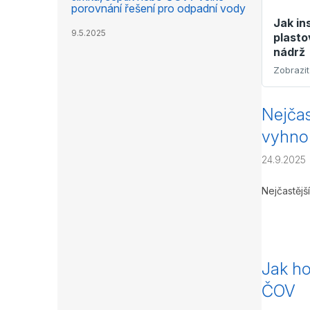
porovnání řešení pro odpadní vody
Jak in
9.5.2025
plast
nádrž
V
Nejčas
ý
vyhno
p
i
24.9.2025
s
č
Nejčastějš
l
á
n
k
ů
Jak ho
ČOV