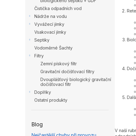
biologického septiku + GDF
p
Čistička odpadních vod
Rete
a
Nádrže na vodu
n
e
Vyvážecí jímky
l
Vsakovací jímky
Biol
Septiky
Vodoměrné Šachty
Filtry
Zemní pískový filtr
Dočiš
Gravitační dočišťovací filtry
Dvouplášťový biologický gravitační
dočišťovací filtr
Doplňky
Dalš
Ostatní produkty
Blog
V naší rub
Nejčastější chyby při provozu