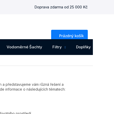
Doprava zdarma od 25 000 Kč
NÁKUPNÍ
Prázdný košík
KOŠÍK
Vodoměrné Šachty
Filtry
Doplňky
Osta
h a představujeme vám různá řešení a
zde informace o následujících tématech:
životního prostředí.