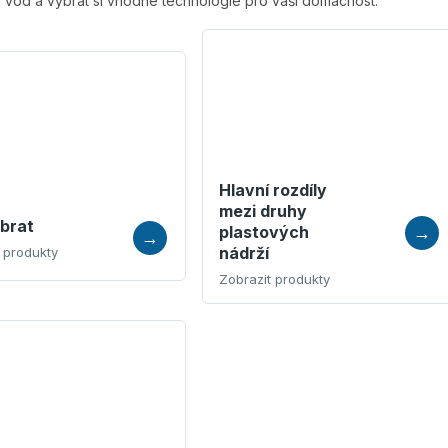
vod a vybrat si vhodné technologie pro vaši domácnost.
Hlavní rozdíly
mezi druhy
brat
plastových
nádrží