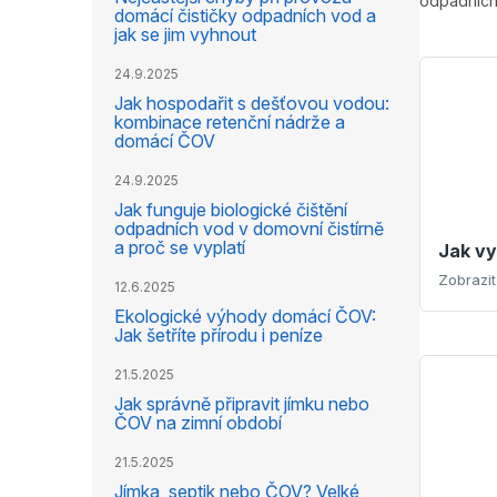
odpadních 
domácí čističky odpadních vod a
jak se jim vyhnout
24.9.2025
Jak hospodařit s dešťovou vodou:
kombinace retenční nádrže a
domácí ČOV
24.9.2025
Jak funguje biologické čištění
odpadních vod v domovní čistírně
a proč se vyplatí
Jak vy
12.6.2025
Ekologické výhody domácí ČOV:
Jak šetříte přírodu i peníze
21.5.2025
Jak správně připravit jímku nebo
ČOV na zimní období
21.5.2025
Jímka, septik nebo ČOV? Velké