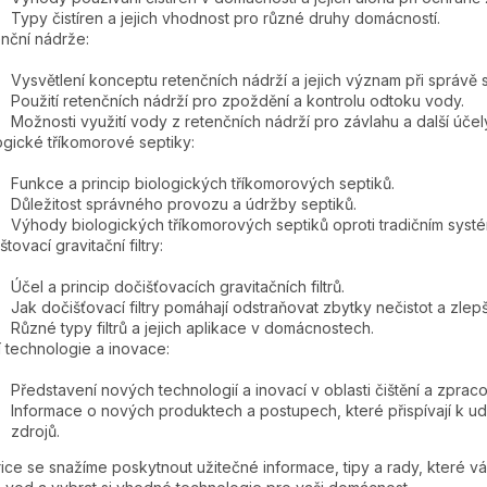
Typy čistíren a jejich vhodnost pro různé druhy domácností.
nční nádrže:
Vysvětlení konceptu retenčních nádrží a jejich význam při správě
Použití retenčních nádrží pro zpoždění a kontrolu odtoku vody.
Možnosti využití vody z retenčních nádrží pro závlahu a další účel
ogické tříkomorové septiky:
Funkce a princip biologických tříkomorových septiků.
Důležitost správného provozu a údržby septiků.
Výhody biologických tříkomorových septiků oproti tradičním syst
tovací gravitační filtry:
Účel a princip dočišťovacích gravitačních filtrů.
Jak dočišťovací filtry pomáhají odstraňovat zbytky nečistot a zlep
Různé typy filtrů a jejich aplikace v domácnostech.
í technologie a inovace:
Představení nových technologií a inovací v oblasti čištění a zpra
Informace o nových produktech a postupech, které přispívají k udr
zdrojů.
rice se snažíme poskytnout užitečné informace, tipy a rady, kter