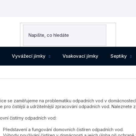
Vyvážecí jímky
Vsakovací jímky
Septiky
brice se zaměřujeme na problematiku odpadních vod v domácnostec
e pro čistější a udržitelnější zpracování odpadních vod. Naleznete 
vní čistírny odpadních vod:
Představení a fungování domovních čistíren odpadních vod.
Výhody používání čistíren v domácnosti a jejich úloha při ochraně 