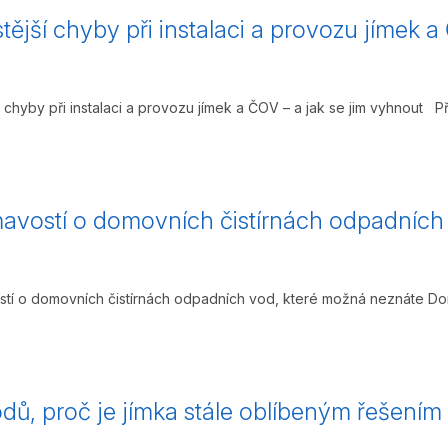
tější chyby při instalaci a provozu jímek a
 chyby při instalaci a provozu jímek a ČOV – a jak se jim vyhnout Při i
mavostí o domovních čistírnách odpadních
stí o domovních čistírnách odpadních vod, které možná neznáte Domo
dů, proč je jímka stále oblíbeným řešení