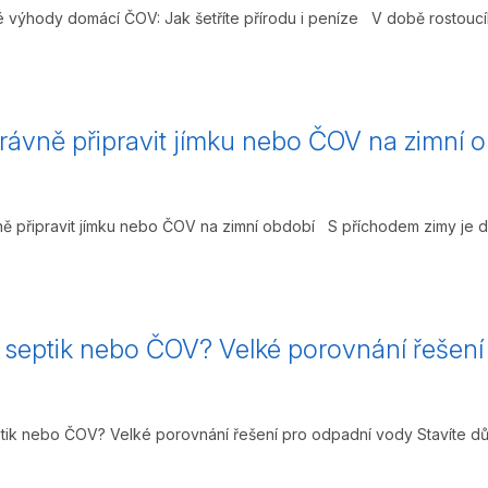
 výhody domácí ČOV: Jak šetříte přírodu i peníze V době rostoucíh
rávně připravit jímku nebo ČOV na zimní 
ě připravit jímku nebo ČOV na zimní období S příchodem zimy je důlež
 septik nebo ČOV? Velké porovnání řešen
tik nebo ČOV? Velké porovnání řešení pro odpadní vody Stavíte dů