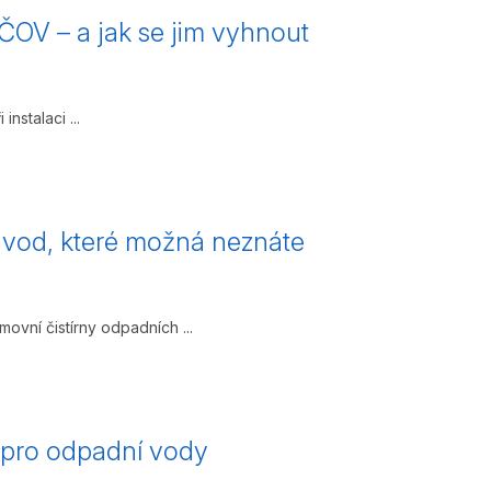
 ČOV – a jak se jim vyhnout
nstalaci ...
 vod, které možná neznáte
vní čistírny odpadních ...
m pro odpadní vody