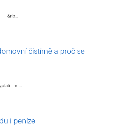
V &nb...
domovní čistírně a proč se
latí 🔹 ...
du i peníze