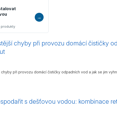
stalovat
ovou
tější chyby při provozu domácí čističky o
ut
í chyby při provozu domácí čističky odpadních vod a jak se jim vyh
spodařit s dešťovou vodou: kombinace re