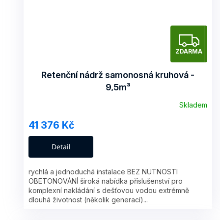
Z
ZDARMA
D
A
Retenční nádrž samonosná kruhová -
9,5m³
R
Skladem
M
41 376 Kč
A
Detail
rychlá a jednoduchá instalace BEZ NUTNOSTI
OBETONOVÁNÍ široká nabídka příslušenství pro
komplexní nakládání s dešťovou vodou extrémně
dlouhá životnost (několik generací)...