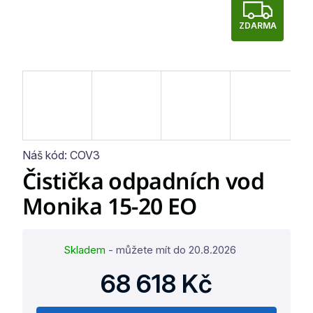
Z
ZDARMA
D
A
R
M
A
Náš kód:
COV3
Čistička odpadních vod
Monika 15-20 EO
Skladem
- můžete mít do
20.8.2026
68 618 Kč