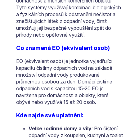
domácností a menších komerčních objektů.
Tyto systémy využívají kombinaci biologických
a fyzikálních procesů k odstranění nečistot a
znečišťujících látek z odpadní vody, čímž
umožňují její bezpečné vypouštění zpět do
přírody nebo opětovné využití.
Co znamená EO (ekvivalent osob)
EO (ekvivalent osob) je jednotka vyjadřující
kapacitu čistírny odpadních vod na základě
množství odpadní vody produkované
průměrnou osobou za den. Domácí čistírna
odpadních vod s kapacitou 15-20 EO je
navržena pro domácnosti a objekty, které
obývá nebo využívá 15 až 20 osob.
Kde najde své uplatnění:
Velké rodinné domy a vily
: Pro čištění
odpadní vody z koupelen, kuchyní a toalet