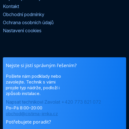
Kontakt
Obchodní podmínky
Ochrana osobních údajů
Nastavení cookies
Nejste si jistí správným řešením?
Pošlete nám podklady nebo
zavolejte. Technik s vámi
projde typ nádrže, podloží i
způsob instalace.
Napsat technikovi
Zavolat +420 773 821 072
Po–Pá 8:00–20:00
obchod@cistirna-jimka.cz
Potřebujete poradit?