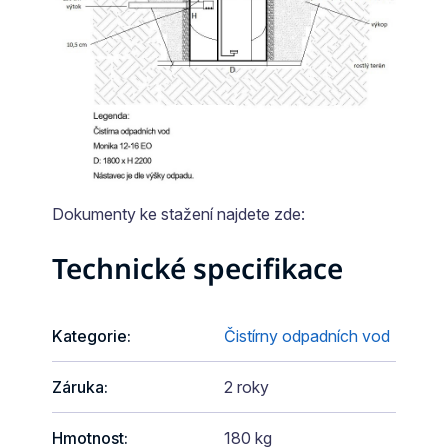
Dokumenty ke stažení najdete zde:
Technické specifikace
Kategorie
:
Čistírny odpadních vod
Záruka
:
2 roky
Hmotnost
:
180 kg