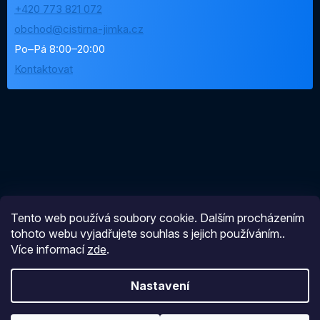
+420 773 821 072
obchod@cistirna-jimka.cz
Po–Pá 8:00–20:00
Kontaktovat
Tento web používá soubory cookie. Dalším procházením
tohoto webu vyjadřujete souhlas s jejich používáním..
Více informací
zde
.
Nastavení
Vytvořil Shoptet