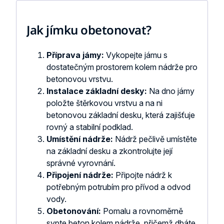
Jak jímku obetonovat?
Příprava jámy:
Vykopejte jámu s
dostatečným prostorem kolem nádrže pro
betonovou vrstvu.
Instalace základní desky:
Na dno jámy
položte štěrkovou vrstvu a na ni
betonovou základní desku, která zajišťuje
rovný a stabilní podklad.
Umístění nádrže:
Nádrž pečlivě umístěte
na základní desku a zkontrolujte její
správné vyrovnání.
Připojení nádrže:
Připojte nádrž k
potřebným potrubím pro přívod a odvod
vody.
Obetonování:
Pomalu a rovnoměrně
sypte beton kolem nádrže, přičemž dbáte