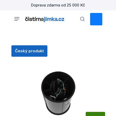
Přejít
Doprava zdarma od 25 000 Kč
na
obsah
NÁKUPNÍ
KOŠÍK
Český produkt