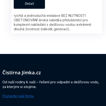
A
Detail
rychlá a jednoduchá instalace BEZ NUTNOSTI
OBETONOVÁNÍ široká nabídka příslušenství pro
komplexní nakládání s dešťovou vodou extrémně
dlouhá životnost (několik generací)...
Z
á
p
a
Čistírna Jímka.cz
t
í
Od naší rodiny k vaší – řešení pro odpadní a dešťovou vodu,
za kterými si stojíme.
Poznejte naši firmu