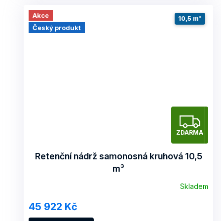
Akce
10,5 m³
Český produkt
Z
ZDARMA
D
A
Retenční nádrž samonosná kruhová 10,5
m³
R
Skladem
M
45 922 Kč