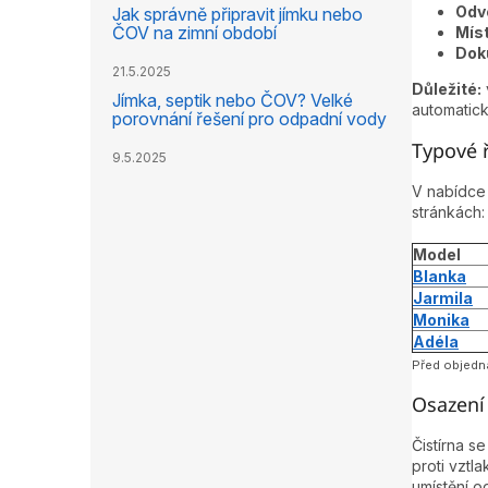
Odv
Jak správně připravit jímku nebo
ČOV na zimní období
Mís
Dok
21.5.2025
Důležité:
Jímka, septik nebo ČOV? Velké
automatick
porovnání řešení pro odpadní vody
Typové ř
9.5.2025
V nabídce 
stránkách:
Model
Blanka
Jarmila
Monika
Adéla
Před objedná
Osazení
Čistírna 
proti vztl
umístění o