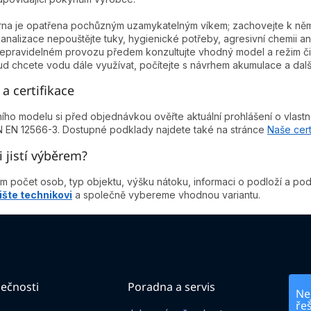
írna je opatřena pochůzným uzamykatelným víkem; zachovejte k němu 
analizace nepouštějte tuky, hygienické potřeby, agresivní chemii a
nepravidelném provozu předem konzultujte vhodný model a režim čis
d chcete vodu dále využívat, počítejte s návrhem akumulace a další
a certifikace
ího modelu si před objednávkou ověřte aktuální prohlášení o vlastn
 EN 12566-3. Dostupné podklady najdete také na stránce
Naše cert
i jistí výběrem?
ám počet osob, typ objektu, výšku nátoku, informaci o podloží a 
šte technikovi
a společně vybereme vhodnou variantu.
ečnosti
Poradna a servis
Nej
ře