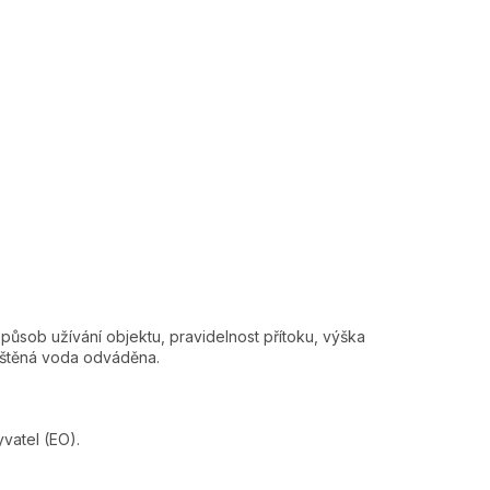
ůsob užívání objektu, pravidelnost přítoku, výška
čištěná voda odváděna.
vatel (EO).