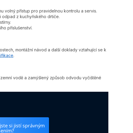
volný přístup pro pravidelnou kontrolu a servis.
ni odpad z kuchyňského drtiče.
tírny.
ho příslušenství.
ostech, montážní návod a další doklady vztahující se k
ifikace
.
podzemní vodě a zamýšlený způsob odvodu vyčištěné
ste si jistí správným
šením?