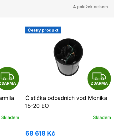
4
položek celkem
Český produkt
Z
Z
ZDARMA
ZDARMA
D
D
A
A
armila
Čistička odpadních vod Monika
15-20 EO
R
R
Skladem
Skladem
M
M
68 618 Kč