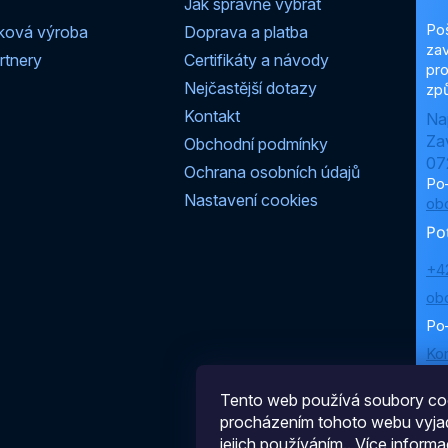
Jak správně vybrat
Po
ková výroba
Doprava a platba
zav
rtnery
Certifikáty a návody
pro
Nejčastější dotazy
způ
Kontakt
Na
Za
Obchodní podmínky
07
Ochrana osobních údajů
Po
Nastavení cookies
ob
Po
+4
ob
Po
Ko
Tento web používá soubory coo
procházením tohoto webu vyjad
jejich používáním.. Více informa