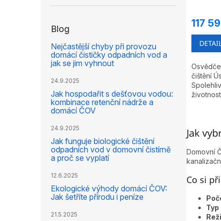
117 5
Blog
DETAI
Nejčastější chyby při provozu
domácí čističky odpadních vod a
jak se jim vyhnout
Osvědčen
čištění 
24.9.2025
Spolehli
Jak hospodařit s dešťovou vodou:
životnost
kombinace retenční nádrže a
domácí ČOV
24.9.2025
Jak vyb
Jak funguje biologické čištění
odpadních vod v domovní čistírně
Domovní ČO
a proč se vyplatí
kanalizačn
12.6.2025
Co si př
Ekologické výhody domácí ČOV:
Jak šetříte přírodu i peníze
Poče
Typ 
21.5.2025
Rež