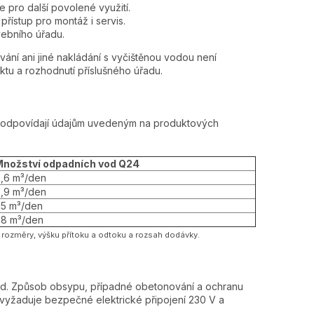
pro další povolené využití.
řístup pro montáž i servis.
vebního úřadu.
ní ani jiné nakládání s vyčištěnou vodou není
tu a rozhodnutí příslušného úřadu.
íže odpovídají údajům uvedeným na produktových
nožství odpadních vod Q24
,6 m³/den
,9 m³/den
,5 m³/den
,8 m³/den
 rozměry, výšku přítoku a odtoku a rozsah dodávky.
lad. Způsob obsypu, případné obetonování a ochranu
vyžaduje bezpečné elektrické připojení 230 V a