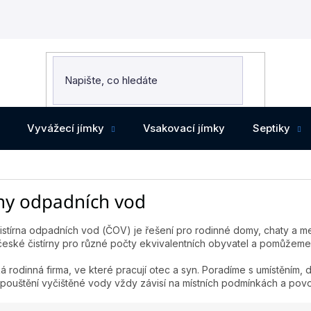
Vyvážecí jímky
Vsakovací jímky
Septiky
rny odpadních vod
stírna odpadních vod (ČOV) je řešení pro rodinné domy, chaty a menš
eské čistírny pro různé počty ekvivalentních obyvatel a pomůžeme zvo
 rodinná firma, ve které pracují otec a syn. Poradíme s umístěním, d
ouštění vyčištěné vody vždy závisí na místních podmínkách a povol