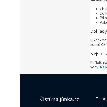
Čist
Do k
Při 
Poku
Doklady 
U konkrétn
normě ČSN
Nejste s
Pošlete n
vody.
Napi
Z
á
p
a
t
Čistírna Jímka.cz
O spol
í