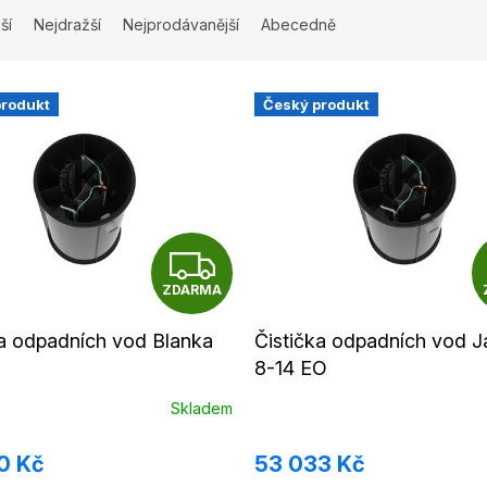
ší
Nejdražší
Nejprodávanější
Abecedně
produkt
Český produkt
Z
ZDARMA
D
A
ka odpadních vod Blanka
Čistička odpadních vod J
8-14 EO
R
Skladem
M
0 Kč
53 033 Kč