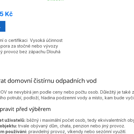
M
95 Kč
A
L
í o certifikaci Vysoká účinnost
Úspora za stočné nebo vývozy
vý provoz bez zápachu Dlouhá
O
v
rat domovní čistírnu odpadních vod
l
á
V se nevybírá jen podle ceny nebo počtu osob. Důležitý je také zp
d
ího potrubí, podloží, hladina podzemní vody a místo, kam bude vy
a
c
ipravit před výběrem
í
p
t uživatelů:
běžný i maximální počet osob, tedy ekvivalentních oby
r
objektu:
trvale obývaný dům, chata, penzion nebo jiný provoz.
v
im používání:
pravidelný provoz, víkendy nebo sezónní využití.
k