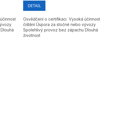
A
A
DETAIL
 účinnost
Osvědčení o certifikaci Vysoká účinnost
 vývozy
čištění Úspora za stočné nebo vývozy
 Dlouhá
Spolehlivý provoz bez zápachu Dlouhá
životnost