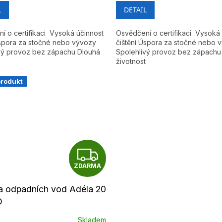
A
L
DETAIL
í o certifikaci Vysoká účinnost
Osvědčení o certifikaci Vysoká
Úspora za stočné nebo vývozy
čištění Úspora za stočné nebo
vý provoz bez zápachu Dlouhá
Spolehlivý provoz bez zápachu
životnost
produkt
Z
ZDARMA
D
A
ka odpadních vod Adéla 20
O
R
Skladem