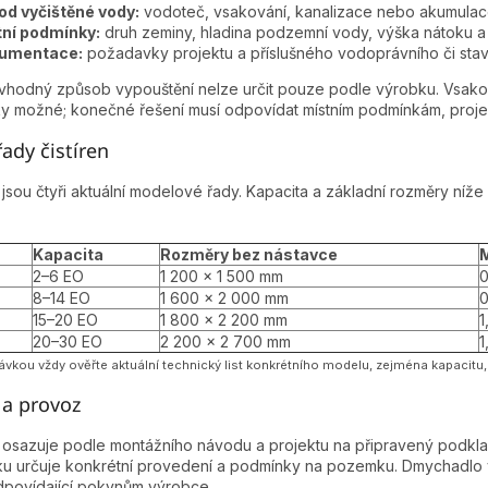
od vyčištěné vody:
vodoteč, vsakování, kanalizace nebo akumulace 
y
tní podmínky:
druh zeminy, hladina podzemní vody, výška nátoku a p
v
umentace:
požadavky projektu a příslušného vodoprávního či sta
ý
p
vhodný způsob vypouštění nelze určit pouze podle výrobku. Vsaková
i
y možné; konečné řešení musí odpovídat místním podmínkám, projek
s
u
ady čistíren
jsou čtyři aktuální modelové řady. Kapacita a základní rozměry n
Kapacita
Rozměry bez nástavce
M
2–6 EO
1 200 × 1 500 mm
0
8–14 EO
1 600 × 2 000 mm
0
15–20 EO
1 800 × 2 200 mm
1
20–30 EO
2 200 × 2 700 mm
1
vkou vždy ověřte aktuální technický list konkrétního modelu, zejména kapacitu,
 a provoz
se osazuje podle montážního návodu a projektu na připravený podk
aku určuje konkrétní provedení a podmínky na pozemku. Dmychadlo 
dpovídající pokynům výrobce.