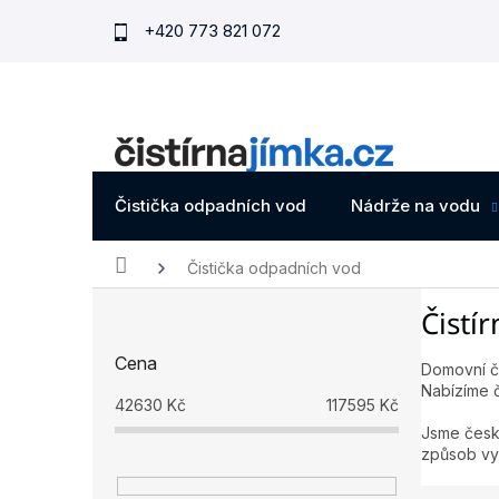
Přejít
+420 773 821 072
na
obsah
Čistička odpadních vod
Nádrže na vodu
Domů
Čistička odpadních vod
P
Čistí
o
s
Cena
t
Domovní či
Nabízíme č
r
42630
Kč
117595
Kč
a
Jsme česká
n
způsob vyp
n
í
Ř