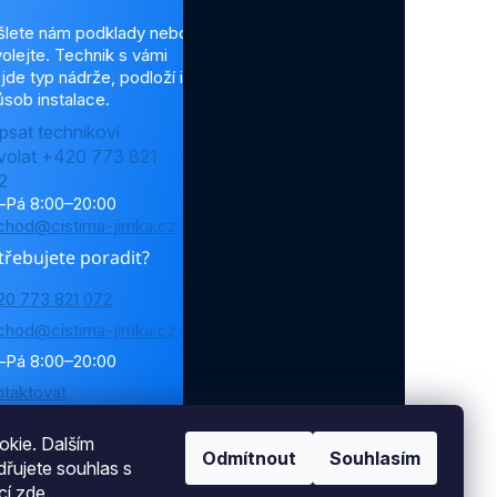
šlete nám podklady nebo
olejte. Technik s vámi
jde typ nádrže, podloží i
sob instalace.
psat technikovi
volat +420 773 821
2
–Pá 8:00–20:00
chod@cistirna-jimka.cz
třebujete poradit?
20 773 821 072
chod@cistirna-jimka.cz
–Pá 8:00–20:00
ntaktovat
kie. Dalším
Odmítnout
Souhlasím
řujete souhlas s
cí
zde
.