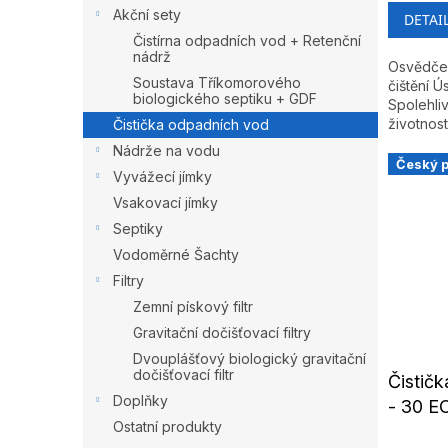
Akční sety
DETAI
Čistírna odpadních vod + Retenční
nádrž
Osvědčen
Soustava Tříkomorového
čištění 
biologického septiku + GDF
Spolehli
životnost
Čistička odpadních vod
Nádrže na vodu
Český 
Vyvážecí jímky
Vsakovací jímky
Septiky
Vodoměrné Šachty
Filtry
Zemní pískový filtr
Gravitační dočišťovací filtry
Dvouplášťový biologický gravitační
dočišťovací filtr
Čistič
Doplňky
- 30 E
Ostatní produkty