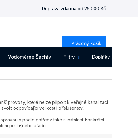
Doprava zdarma od 25 000 Kč
NÁKUPNÍ
Prázdný košík
KOŠÍK
Vodoměrné Šachty
Filtry
Doplňky
Osta
í provozy, které nelze připojit k veřejné kanalizaci.
lit odpovídající velikost i příslušenství.
opravou a podle potřeby také s instalací. Konkrétní
ení příslušného úřadu.