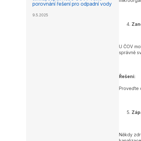
mikroorga
porovnání řešení pro odpadní vody
9.5.2025
Zan
U ČOV moho
správně sv
Řešení:
Proveďte d
Záp
Někdy zdro
kanalizace