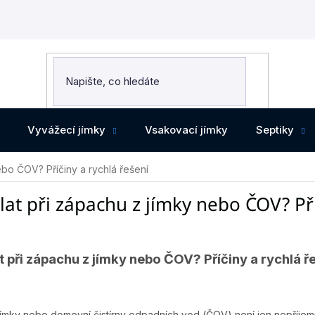
Vyvážecí jímky
Vsakovací jímky
Septiky
ebo ČOV? Příčiny a rychlá řešení
lat při zápachu z jímky nebo ČOV? Pří
t při zápachu z jímky nebo ČOV? Příčiny a rychlá ř
ímky nebo domovní čistírny odpadních vod (ČOV) není jen nepříjemn