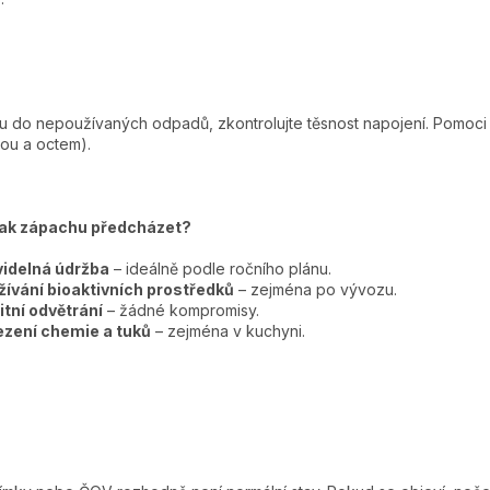
du do nepoužívaných odpadů, zkontrolujte těsnost napojení. Pomoci 
ou a octem).
ak zápachu předcházet?
videlná údržba
– ideálně podle ročního plánu.
ívání bioaktivních prostředků
– zejména po vývozu.
itní odvětrání
– žádné kompromisy.
zení chemie a tuků
– zejména v kuchyni.