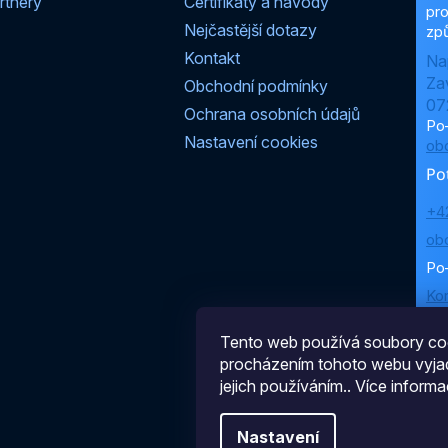
rtnery
Certifikáty a návody
pro
Nejčastější dotazy
způ
Kontakt
Na
Za
Obchodní podmínky
07
Ochrana osobních údajů
Po
Nastavení cookies
ob
Po
+4
ob
Po
Ko
Tento web používá soubory coo
procházením tohoto webu vyjad
jejich používáním.. Více informa
Nastavení