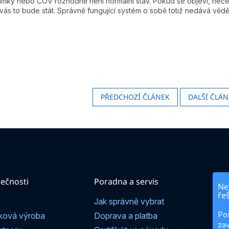
ímky nebo ČOV rozhodně není normální stav. Pokud se objeví, neček
vás to bude stát. Správně fungující systém o sobě totiž nedává vědět
PŘEDCHOZÍ ČLÁNEK
DALŠÍ ČLÁN
ečnosti
Poradna a servis
Nej
ře
Jak správně vybrat
Po
ková výroba
Doprava a platba
zav