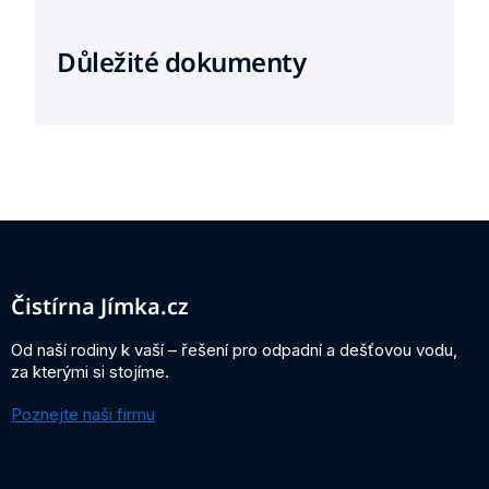
Důležité dokumenty
Z
á
p
a
Čistírna Jímka.cz
t
í
Od naší rodiny k vaší – řešení pro odpadní a dešťovou vodu,
za kterými si stojíme.
Poznejte naši firmu