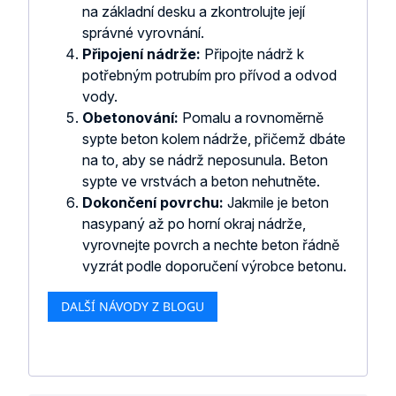
na základní desku a zkontrolujte její
správné vyrovnání.
Připojení nádrže:
Připojte nádrž k
potřebným potrubím pro přívod a odvod
vody.
Obetonování:
Pomalu a rovnoměrně
sypte beton kolem nádrže, přičemž dbáte
na to, aby se nádrž neposunula. Beton
sypte ve vrstvách a beton nehutněte.
Dokončení povrchu:
Jakmile je beton
nasypaný až po horní okraj nádrže,
vyrovnejte povrch a nechte beton řádně
vyzrát podle doporučení výrobce betonu.
DALŠÍ NÁVODY Z BLOGU