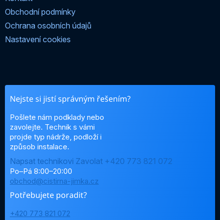
Obchodní podmínky
Ochrana osobních údajů
Nastavení cookies
Nejste si jistí správným řešením?
Pošlete nám podklady nebo
zavolejte. Technik s vámi
projde typ nádrže, podloží i
způsob instalace.
Napsat technikovi
Zavolat +420 773 821 072
Po–Pá 8:00–20:00
obchod@cistirna-jimka.cz
Potřebujete poradit?
+420 773 821 072