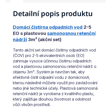
Detailní popis produktu
Domácí čistírna odpadních vod
2-5
EO s plastovou
samonosnou retenční
nádrží
3m³ (akční set)
Tento akční set domácí čistírny odpadních vod
(ČOV) pro 2-5 ekvivalentních osob (EO)
zahrnuje vysoce účinnou čistírnu odpadních
vod a plastovou samonosnou retenční nádrž o
objemu 3m³. Systém je navržen tak, aby
efektivně čistil odpadní vodu z domácnosti,
kterou následně můžete využít pro zavlažování
nebo jiné technické účely. Plastová samonosná
retenční nádrž je vyrobena z kvalitního plastu,
který zajišťuje dlouhou životnost a odolnost
vůči vlivům prostředí.