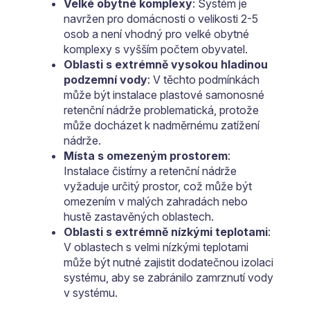
Velké obytné komplexy
: Systém je
navržen pro domácnosti o velikosti 2-5
osob a není vhodný pro velké obytné
komplexy s vyšším počtem obyvatel.
Oblasti s extrémně vysokou hladinou
podzemní vody
: V těchto podmínkách
může být instalace plastové samonosné
retenční nádrže problematická, protože
může docházet k nadměrnému zatížení
nádrže.
Místa s omezeným prostorem
:
Instalace čistírny a retenční nádrže
vyžaduje určitý prostor, což může být
omezením v malých zahradách nebo
hustě zastavěných oblastech.
Oblasti s extrémně nízkými teplotami
:
V oblastech s velmi nízkými teplotami
může být nutné zajistit dodatečnou izolaci
systému, aby se zabránilo zamrznutí vody
v systému.