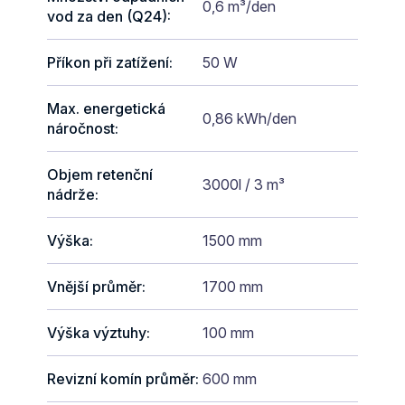
0,6 m³/den
vod za den (Q24)
:
Příkon při zatížení
:
50 W
Max. energetická
0,86 kWh/den
náročnost
:
Objem retenční
3000l / 3 m³
nádrže
:
Výška
:
1500 mm
Vnější průměr
:
1700 mm
Výška výztuhy
:
100 mm
Revizní komín průměr
:
600 mm