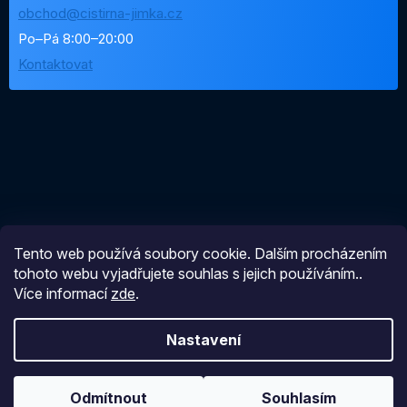
obchod@cistirna-jimka.cz
Po–Pá 8:00–20:00
Kontaktovat
Tento web používá soubory cookie. Dalším procházením
tohoto webu vyjadřujete souhlas s jejich používáním..
Více informací
zde
.
Nastavení
Vytvořil Shoptet
Odmítnout
Souhlasím
Copyright 2026
Čistírnajímka
. Všechna práva vyhrazena.