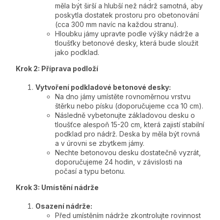
měla být širší a hlubší než nádrž samotná, aby
poskytla dostatek prostoru pro obetonování
(cca 300 mm navíc na každou stranu).
Hloubku jámy upravte podle výšky nádrže a
tloušťky betonové desky, která bude sloužit
jako podklad.
Krok 2: Příprava podloží
Vytvoření podkladové betonové desky:
Na dno jámy umístěte rovnoměrnou vrstvu
štěrku nebo písku (doporučujeme cca 10 cm).
Následně vybetonujte základovou desku o
tloušťce alespoň 15-20 cm, která zajistí stabilní
podklad pro nádrž. Deska by měla být rovná
a v úrovni se zbytkem jámy.
Nechte betonovou desku dostatečně vyzrát,
doporučujeme 24 hodin, v závislosti na
počasí a typu betonu.
Krok 3: Umístění nádrže
Osazení nádrže:
Před umístěním nádrže zkontrolujte rovinnost