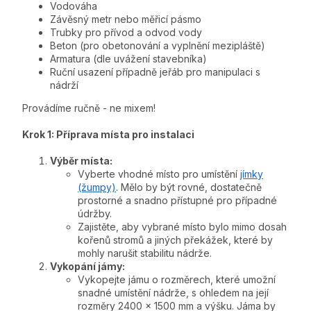
Vodováha
Závěsný metr nebo měřicí pásmo
Trubky pro přívod a odvod vody
Beton (pro obetonování a vyplnění mezipláště)
Armatura (dle uvážení stavebníka)
Ruční usazení případně jeřáb pro manipulaci s
nádrží
Provádíme ručně - ne mixem!
Krok 1: Příprava místa pro instalaci
Výběr místa:
Vyberte vhodné místo pro umístění
jímky
(žumpy)
. Mělo by být rovné, dostatečně
prostorné a snadno přístupné pro případné
údržby.
Zajistěte, aby vybrané místo bylo mimo dosah
kořenů stromů a jiných překážek, které by
mohly narušit stabilitu nádrže.
Vykopání jámy:
Vykopejte jámu o rozměrech, které umožní
snadné umístění nádrže, s ohledem na její
rozměry 2400 x 1500 mm a výšku. Jáma by