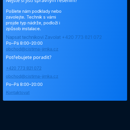
Nejste si jistí správným řešením?
Pošlete nám podklady nebo
zavolejte. Technik s vámi
projde typ nádrže, podloží i
způsob instalace.
Napsat technikovi
Zavolat +420 773 821 072
Po–Pá 8:00–20:00
obchod@cistirna-jimka.cz
Potřebujete poradit?
+420 773 821 072
obchod@cistirna-jimka.cz
Po–Pá 8:00–20:00
Kontaktovat