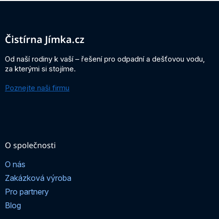
Z
á
p
a
Čistírna Jímka.cz
t
í
Od naší rodiny k vaší – řešení pro odpadní a dešťovou vodu,
za kterými si stojíme.
Poznejte naši firmu
O společnosti
O nás
Zakázková výroba
Pro partnery
Blog