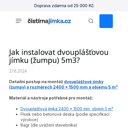
Přejít
Doprava zdarma od 25 000 Kč
na
obsah
NÁKUPNÍ
KOŠÍK
Jak instalovat dvouplášťovou
jímku (žumpu) 5m3?
27.8.2024
Detailní postup na montáž
dvouplášťové jímky
(žumpy) o rozměrech 2400 x 1500 mm a objemu 5 m³
Materiál a nástroje potřebné pro montáž:
Dvouplášťová jímka 2400 x 1500 mm, objem 5 m³
Písek nebo betonová deska (podle specifikací
výrobce)
Bagr (dle uvážení stavebníka)