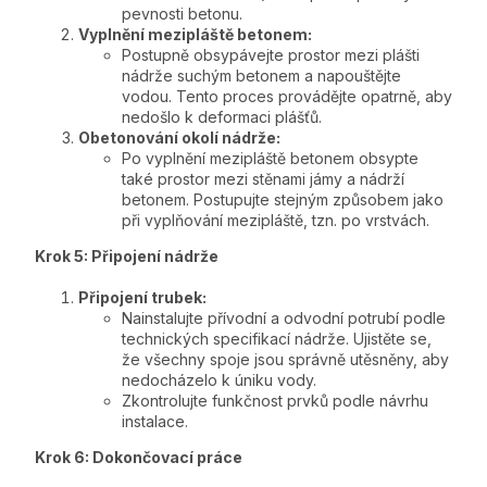
pevnosti betonu.
Vyplnění mezipláště betonem:
Postupně obsypávejte prostor mezi plášti
nádrže suchým betonem a napouštějte
vodou. Tento proces provádějte opatrně, aby
nedošlo k deformaci plášťů.
Obetonování okolí nádrže:
Po vyplnění mezipláště betonem obsypte
také prostor mezi stěnami jámy a nádrží
betonem. Postupujte stejným způsobem jako
při vyplňování mezipláště, tzn. po vrstvách.
Krok 5: Připojení nádrže
Připojení trubek:
Nainstalujte přívodní a odvodní potrubí podle
technických specifikací nádrže. Ujistěte se,
že všechny spoje jsou správně utěsněny, aby
nedocházelo k úniku vody.
Zkontrolujte funkčnost prvků podle návrhu
instalace.
Krok 6: Dokončovací práce