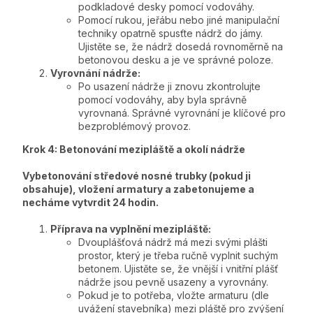
podkladové desky pomocí vodováhy.
Pomocí rukou, jeřábu nebo jiné manipulační
techniky opatrně spusťte nádrž do jámy.
Ujistěte se, že nádrž dosedá rovnoměrně na
betonovou desku a je ve správné poloze.
Vyrovnání nádrže:
Po usazení nádrže ji znovu zkontrolujte
pomocí vodováhy, aby byla správně
vyrovnaná. Správné vyrovnání je klíčové pro
bezproblémový provoz.
Krok 4: Betonování mezipláště a okolí nádrže
Vybetonování středové nosné trubky (pokud ji
obsahuje), vložení armatury a zabetonujeme a
necháme vytvrdit 24 hodin.
Příprava na vyplnění mezipláště:
Dvouplášťová nádrž má mezi svými plášti
prostor, který je třeba ručně vyplnit suchým
betonem. Ujistěte se, že vnější i vnitřní plášť
nádrže jsou pevně usazeny a vyrovnány.
Pokud je to potřeba, vložte armaturu (dle
uvážení stavebníka) mezi pláště pro zvýšení