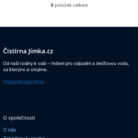
9
položek celkem
O
v
l
á
Z
d
á
a
c
p
í
a
Čistírna Jímka.cz
p
t
r
í
Od naší rodiny k vaší – řešení pro odpadní a dešťovou vodu,
v
za kterými si stojíme.
k
y
Poznejte naši firmu
v
ý
p
i
s
u
O společnosti
O nás