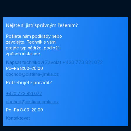
Nejste si jistí správným řešením?
Pošlete nám podklady nebo
zavolejte. Technik s vámi
projde typ nádrže, podloží i
způsob instalace.
Napsat technikovi
Zavolat +420 773 821 072
Po–Pá 8:00–20:00
obchod@cistirna-jimka.cz
Potřebujete poradit?
+420 773 821 072
obchod@cistirna-jimka.cz
Po–Pá 8:00–20:00
Kontaktovat