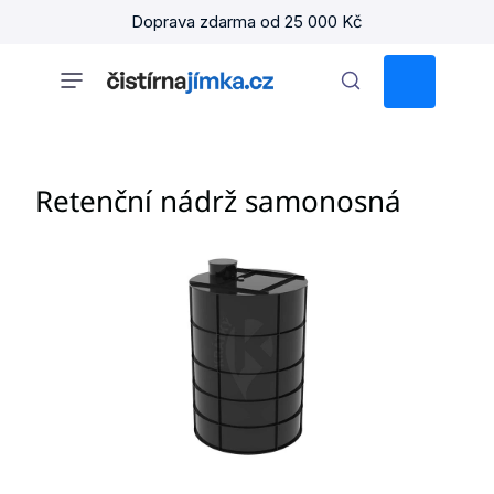
Přejít
Doprava zdarma od 25 000 Kč
na
obsah
NÁKUPNÍ
KOŠÍK
Retenční nádrž samonosná
V
ý
p
i
s
č
l
á
n
k
ů