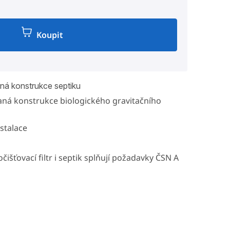
Koupit
á konstrukce septiku
ná konstrukce biologického gravitačního
stalace
čišťovací filtr i septik splňují požadavky ČSN A