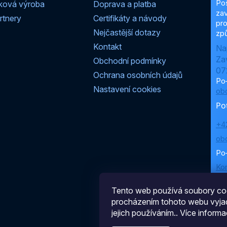
Po
ková výroba
Doprava a platba
zav
rtnery
Certifikáty a návody
pro
Nejčastější dotazy
způ
Kontakt
Na
Za
Obchodní podmínky
07
Ochrana osobních údajů
Po
Nastavení cookies
ob
Po
+4
ob
Po
Ko
Tento web používá soubory coo
procházením tohoto webu vyjad
jejich používáním.. Více informa