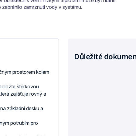
 V oblastech s velmi nízkými teplotami může být nutné
se zabránilo zamrznutí vody v systému.
Důležité dokumen
ečným prostorem kolem
položte štěrkovou
terá zajišťuje rovný a
 na základní desku a
bným potrubím pro