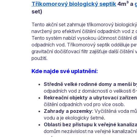
Tříkomorový biologický septik
4m³ a
set)
Tento akční set zahrnuje tříkomorový biologický 
navržený pro efektivní čištění odpadních vod z 
Tento systém nabízí vysokou účinnost čištění 
odpadních vod. Tříkomorový septik odděluje pev
gravitační dočišťovací filtr zajišťuje další čiště
použití.
Kde najde své uplatnění:
Středně velké rodinné domy a menší 
odpadních vod z domácností o velikosti 6
Rekreační objekty a ubytovací zařízen
čištění odpadních vod pro více osob.
Zahrady a pozemky
: Vyčištěná voda mů
vodu a je ekologicky šetrné.
Oblasti bez přístupu k veřejné kanaliz
domům nezávislost na veřejné kanalizační sí