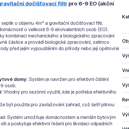
gravitační dočišťovací filtr
pro 6-9 EO (akční
Ka
septik o objemu 4m³ a gravitační dočišťovací filtr,
domácností o velikosti 6-9 ekvivalentních osob (EO).
díky kombinaci mechanického a biologického zpracování
Ob
né částice a provádí biologické zpracování, zatímco
ní vody před jejím vypouštěním do přírody nebo její opětovné
Vý
Vně
bytové domy
: Systém je navržen pro efektivní čištění
Vý
-9 osob.
í
: Vhodný pro sezónní využití, kde je potřeba efektivního
Re
že být použita pro zavlažování zahrad, což šetří pitnou
Vý
aci
: Systém umožňuje domácnostem a menším bytovým
ti a poskytuje efektivní řešení pro likvidaci odpadních
Vá