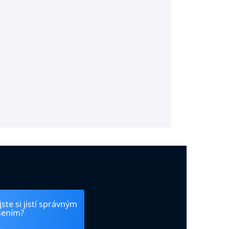
ste si jistí správným
šením?