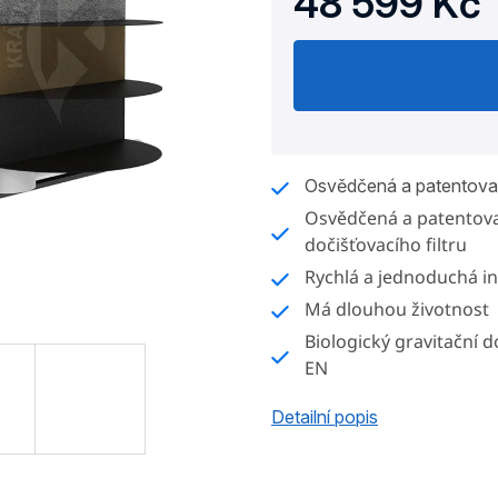
48 599 Kč
Měrná
cena:
Osvědčená a patentovan
Osvědčená a patentova
dočišťovacího filtru
Rychlá a jednoduchá in
Má dlouhou životnost
Biologický gravitační do
EN
Detailní popis