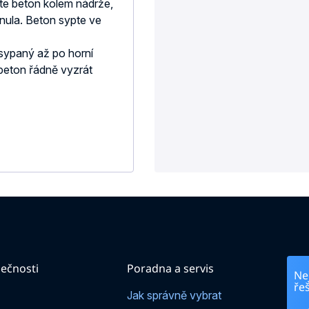
e beton kolem nádrže,
nula. Beton sypte ve
sypaný až po horní
 beton řádně vyzrát
ečnosti
Poradna a servis
Nej
ře
Jak správně vybrat