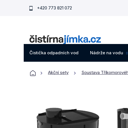
Přejít
+420 773 821 072
na
obsah
Čistička odpadních vod
Nádrže na vodu
Domů
Akční sety
Soustava Tříkomorovéh