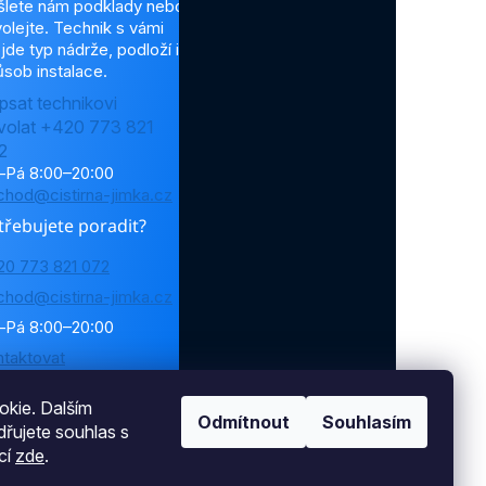
šlete nám podklady nebo
olejte. Technik s vámi
jde typ nádrže, podloží i
sob instalace.
psat technikovi
volat +420 773 821
2
–Pá 8:00–20:00
chod@cistirna-jimka.cz
třebujete poradit?
20 773 821 072
chod@cistirna-jimka.cz
–Pá 8:00–20:00
ntaktovat
kie. Dalším
Odmítnout
Souhlasím
řujete souhlas s
cí
zde
.