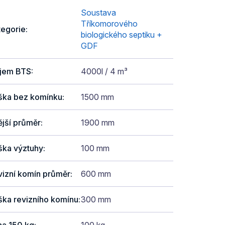
Soustava
Tříkomorového
tegorie
:
biologického septiku +
GDF
jem BTS
:
4000l / 4 m³
ška bez komínku
:
1500 mm
jší průměr
:
1900 mm
ška výztuhy
:
100 mm
vizní komín průměr
:
600 mm
ška revizního komínu
:
300 mm
ha 150 kg
:
100 kg