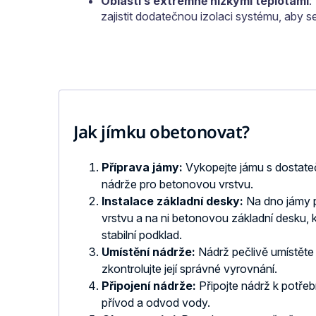
Oblasti s extrémně nízkými teplotami
:
zajistit dodatečnou izolaci systému, aby 
Jak jímku obetonovat?
Příprava jámy:
Vykopejte jámu s dostat
nádrže pro betonovou vrstvu.
Instalace základní desky:
Na dno jámy 
vrstvu a na ni betonovou základní desku, k
stabilní podklad.
Umístění nádrže:
Nádrž pečlivě umístěte
zkontrolujte její správné vyrovnání.
Připojení nádrže:
Připojte nádrž k potře
přívod a odvod vody.