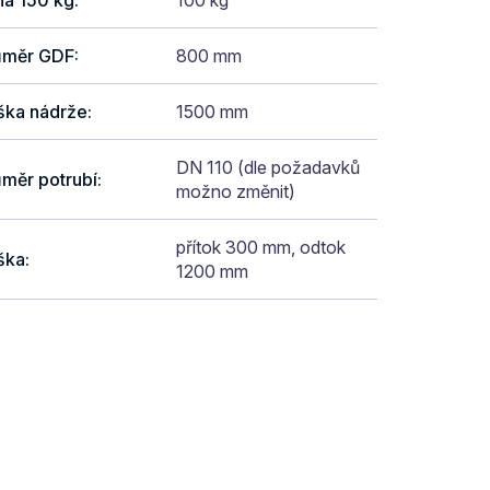
ůměr GDF
:
800 mm
ška nádrže
:
1500 mm
DN 110 (dle požadavků
měr potrubí
:
možno změnit)
přítok 300 mm, odtok
ška
:
1200 mm