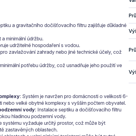
Pr
iku a gravitačního dočišťovacího filtru zajišťuje důkladné
Vý
t a minimální údržbu.
ruje udržitelné hospodaření s vodou.
Prů
ro zavlažování zahrady nebo jiné technické účely, což
 minimální potřebu údržby, což usnadňuje jeho použití ve
Vý
komplexy
: Systém je navržen pro domácnosti o velikosti 6-
i nebo velké obytné komplexy s vyšším počtem obyvatel.
 podzemní vody
: Instalace septiku a dočišťovacího filtru
sokou hladinou podzemní vody.
ce systému vyžaduje určitý prostor, což může být
ě zastavěných oblastech.