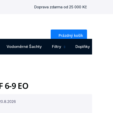
Doprava zdarma od 25 000 Kč
NÁKUPNÍ
Prázdný košík
KOŠÍK
Vodoměrné Šachty
Filtry
Doplňky
Osta
F 6-9 EO
20.8.2026