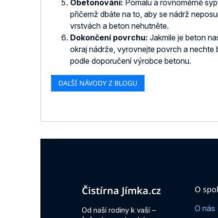
Obetonování:
Pomalu a rovnoměrně sypt
přičemž dbáte na to, aby se nádrž neposu
vrstvách a beton nehutněte.
Dokončení povrchu:
Jakmile je beton na
okraj nádrže, vyrovnejte povrch a nechte
podle doporučení výrobce betonu.
DALŠÍ NÁVODY Z BLOGU
Z
á
p
a
t
Čistírna Jímka.cz
O spol
í
O nás
Od naší rodiny k vaší –