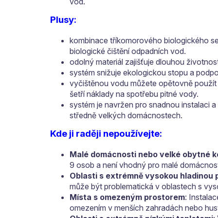
vod.
Plusy:
kombinace tříkomorového biologického sept
biologické čištění odpadních vod.
odolný materiál zajišťuje dlouhou životnos
systém snižuje ekologickou stopu a podpo
vyčištěnou vodu můžete opětovně použít p
šetří náklady na spotřebu pitné vody.
systém je navržen pro snadnou instalaci a
středně velkých domácnostech.
Kde ji raději nepoužívejte:
Malé domácnosti nebo velké obytné 
9 osob a není vhodný pro malé domácnost
Oblasti s extrémně vysokou hladinou
může být problematická v oblastech s vy
Místa s omezeným prostorem
: Instala
omezením v menších zahradách nebo hust