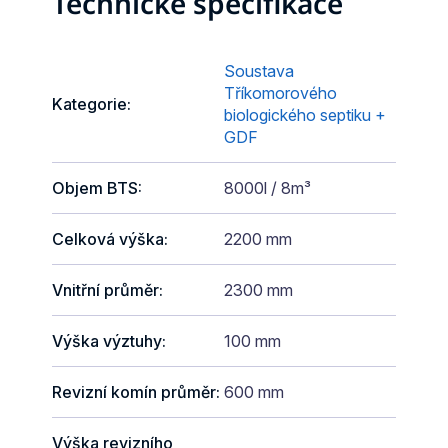
Technické specifikace
Soustava
Tříkomorového
Kategorie
:
biologického septiku +
GDF
Objem BTS
:
8000l / 8m³
Celková výška
:
2200 mm
Vnitřní průměr
:
2300 mm
Výška výztuhy
:
100 mm
Revizní komín průměr
:
600 mm
Výška revizního