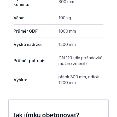
300 mm
komínu
:
Váha
:
100 kg
Průměr GDF
:
1000 mm
Výška nádrže
:
1500 mm
DN 110 (dle požadavků
Průměr potrubí
:
možno změnit)
přítok 300 mm, odtok
Výška
:
1200 mm
Jak jímku obetonovat?