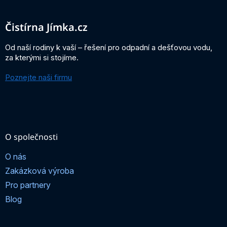
á
p
a
Čistírna Jímka.cz
t
í
Od naší rodiny k vaší – řešení pro odpadní a dešťovou vodu,
za kterými si stojíme.
Poznejte naši firmu
O společnosti
O nás
Zakázková výroba
Pro partnery
Blog