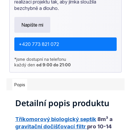
realizaci projektu tak, aby jímka sloužila
bezchybně a dlouho.
Napište mi
+420 773 821 072
*jsme dostupní na telefonu
každý den
od 9:00 do 21:00
Popis
Detailní popis produktu
Tříkomorový biologický septik
8m³ a
gravitační dočišťovací filtr
pro 10-14