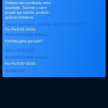
Pošlete nám podklady nebo
zavolejte. Technik s vámi
projde typ nádrže, podloží i
způsob instalace.
Napsat technikovi
Zavolat +420 773 821 072
Po–Pá 8:00–20:00
obchod@cistirna-jimka.cz
Potřebujete poradit?
+420 773 821 072
obchod@cistirna-jimka.cz
Po–Pá 8:00–20:00
Kontaktovat