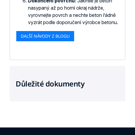
Dokončení povrchu:
Jakmile je beton
nasypaný až po horní okraj nádrže,
vyrovnejte povrch a nechte beton řádně
vyzrát podle doporučení výrobce betonu.
DALŠÍ NÁVODY Z BLOGU
Důležité dokumenty
Z