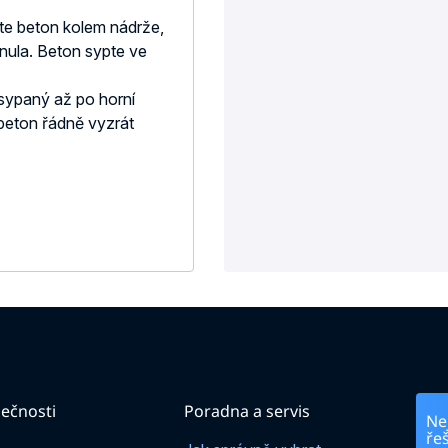
e beton kolem nádrže,
nula. Beton sypte ve
sypaný až po horní
 beton řádně vyzrát
ečnosti
Poradna a servis
Nej
ře