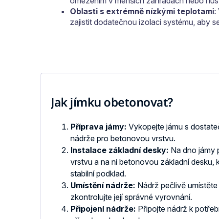
omezením v menších zahradách nebo hust
Oblasti s extrémně nízkými teplotami
:
zajistit dodatečnou izolaci systému, aby 
Jak jímku obetonovat?
Příprava jámy:
Vykopejte jámu s dostat
nádrže pro betonovou vrstvu.
Instalace základní desky:
Na dno jámy 
vrstvu a na ni betonovou základní desku, k
stabilní podklad.
Umístění nádrže:
Nádrž pečlivě umístěte
zkontrolujte její správné vyrovnání.
Připojení nádrže:
Připojte nádrž k potře