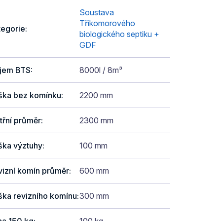
Soustava
Tříkomorového
tegorie
:
biologického septiku +
GDF
jem BTS
:
8000l / 8m³
ška bez komínku
:
2200 mm
třní průměr
:
2300 mm
ška výztuhy
:
100 mm
vizní komín průměr
:
600 mm
ška revizního komínu
:
300 mm
ha 150 kg
:
100 kg