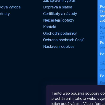
Jak správně vybrat
Po
ková výroba
Doprava a platba
zav
rtnery
Certifikáty a návody
pro
Nejčastější dotazy
způ
Kontakt
Na
Za
Obchodní podmínky
07
Ochrana osobních údajů
Po
Nastavení cookies
ob
Po
+4
ob
Po
Ko
Tento web používá soubory coo
procházením tohoto webu vyjad
jejich používáním.. Více informa