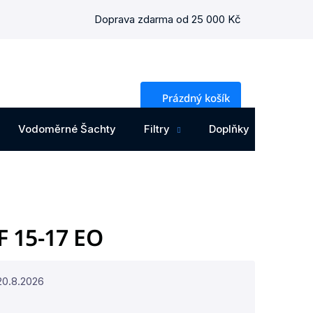
Doprava zdarma od 25 000 Kč
NÁKUPNÍ
Prázdný košík
KOŠÍK
Vodoměrné Šachty
Filtry
Doplňky
Osta
F 15-17 EO
20.8.2026