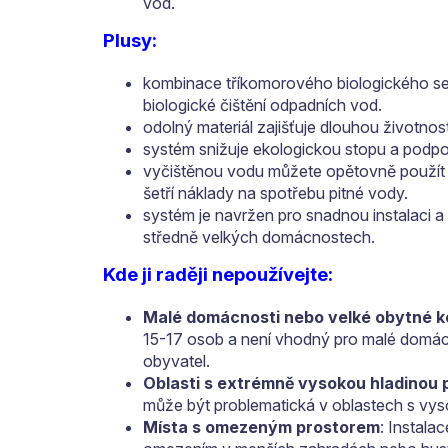
vod.
Plusy:
kombinace tříkomorového biologického sept
biologické čištění odpadních vod.
odolný materiál zajišťuje dlouhou životnos
systém snižuje ekologickou stopu a podpo
vyčištěnou vodu můžete opětovně použít p
šetří náklady na spotřebu pitné vody.
systém je navržen pro snadnou instalaci a
středně velkých domácnostech.
Kde ji raději nepoužívejte:
Malé domácnosti nebo velké obytné 
15-17 osob a není vhodný pro malé domác
obyvatel.
Oblasti s extrémně vysokou hladinou
může být problematická v oblastech s vy
Místa s omezeným prostorem
: Instala