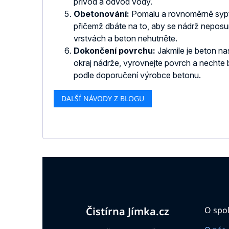
přívod a odvod vody.
Obetonování:
Pomalu a rovnoměrně sypt
přičemž dbáte na to, aby se nádrž neposu
vrstvách a beton nehutněte.
Dokončení povrchu:
Jakmile je beton na
okraj nádrže, vyrovnejte povrch a nechte
podle doporučení výrobce betonu.
DALŠÍ NÁVODY Z BLOGU
Z
á
p
a
t
Čistírna Jímka.cz
O spol
í