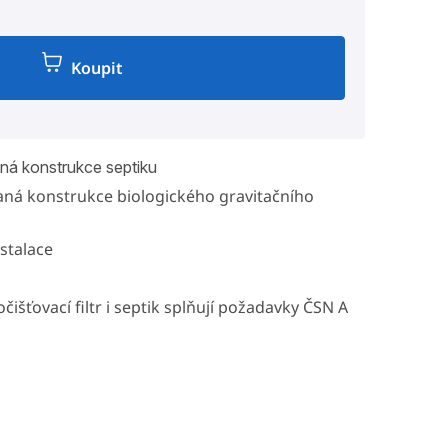
Koupit
á konstrukce septiku
ná konstrukce biologického gravitačního
stalace
čišťovací filtr i septik splňují požadavky ČSN A