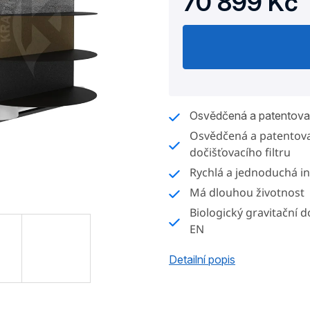
70 899 Kč
Měrná
cena:
Osvědčená a patentovan
Osvědčená a patentova
dočišťovacího filtru
Rychlá a jednoduchá in
Má dlouhou životnost
Biologický gravitační do
EN
Detailní popis