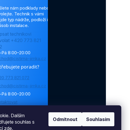
šlete nám podklady nebo
olejte. Technik s vámi
jde typ nádrže, podloží i
sob instalace.
psat technikovi
volat +420 773 821
2
–Pá 8:00–20:00
chod@cistirna-jimka.cz
třebujete poradit?
20 773 821 072
chod@cistirna-jimka.cz
–Pá 8:00–20:00
ntaktovat
kie. Dalším
Odmítnout
Souhlasím
řujete souhlas s
cí
zde
.