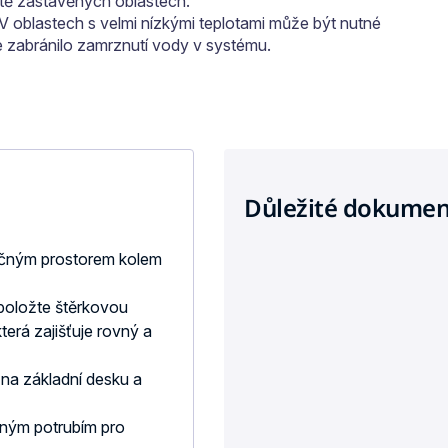
ě zastavěných oblastech.
 V oblastech s velmi nízkými teplotami může být nutné
se zabránilo zamrznutí vody v systému.
Důležité dokumen
ečným prostorem kolem
položte štěrkovou
terá zajišťuje rovný a
 na základní desku a
bným potrubím pro