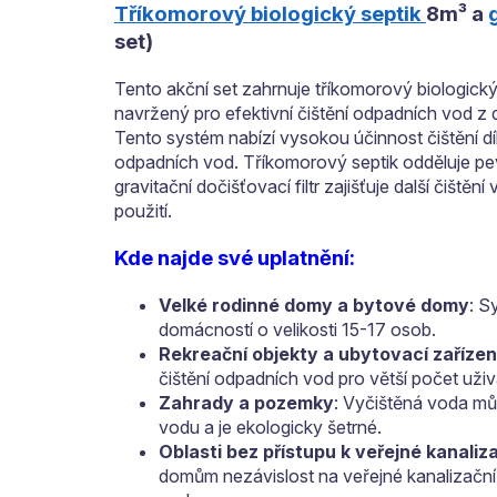
Tříkomorový biologický septik
8m³ a
set)
Tento akční set zahrnuje tříkomorový biologický 
navržený pro efektivní čištění odpadních vod z 
Tento systém nabízí vysokou účinnost čištění 
odpadních vod. Tříkomorový septik odděluje pev
gravitační dočišťovací filtr zajišťuje další čiště
použití.
Kde najde své uplatnění:
Velké rodinné domy a bytové domy
: S
domácností o velikosti 15-17 osob.
Rekreační objekty a ubytovací zařízen
čištění odpadních vod pro větší počet uživ
Zahrady a pozemky
: Vyčištěná voda mů
vodu a je ekologicky šetrné.
Oblasti bez přístupu k veřejné kanaliz
domům nezávislost na veřejné kanalizační sí