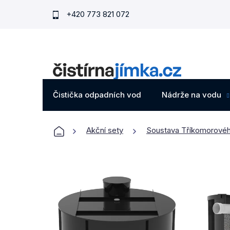
Přejít
+420 773 821 072
na
obsah
Čistička odpadních vod
Nádrže na vodu
Domů
Akční sety
Soustava Tříkomorovéh