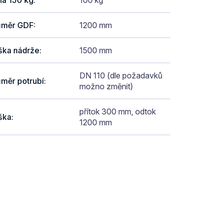
ůměr GDF
:
1200 mm
ška nádrže
:
1500 mm
DN 110 (dle požadavků
měr potrubí
:
možno změnit)
přítok 300 mm, odtok
ška
:
1200 mm