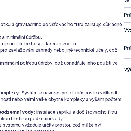
Pr
iku a gravitačního dočišťovacího filtru zajišťuje důkladné
Vý
t a minimální údržbu.
ruje udržitelné hospodaření s vodou.
Prů
ro zavlažování zahrady nebo jiné technické účely, což
 minimální potřebu údržby, což usnadňuje jeho použití ve
Vý
komplexy
: Systém je navržen pro domácnosti o velikosti
nosti nebo velmi velké obytné komplexy s vyšším počtem
 podzemní vody
: Instalace septiku a dočišťovacího filtru
sokou hladinou podzemní vody.
ce systému vyžaduje určitý prostor, což může být