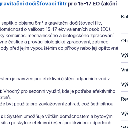
gravitační dočišťovací filtr
pro 15-17 EO (akční
Ka
septik o objemu 8m³ a gravitační dočišťovací filtr,
domácností o velikosti 15-17 ekvivalentních osob (EO).
díky kombinaci mechanického a biologického zpracování
Ob
né částice a provádí biologické zpracování, zatímco
ní vody před jejím vypouštěním do přírody nebo její opětovné
Vý
Vni
ystém je navržen pro efektivní čištění odpadních vod z
Vý
í
: Vhodný pro sezónní využití, kde je potřeba efektivního
atelů.
Re
že být použita pro zavlažování zahrad, což šetří pitnou
Vý
aci
: Systém umožňuje větším domácnostem a bytovým
ti a poskytuje efektivní řešení pro likvidaci odpadních
Vá