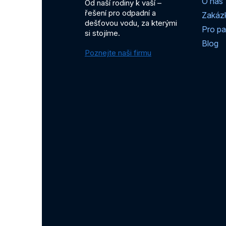
O nás
Od naší rodiny k vaší –
řešení pro odpadní a
Zakáz
dešťovou vodu, za kterými
Pro pa
si stojíme.
Blog
Poznejte naši firmu