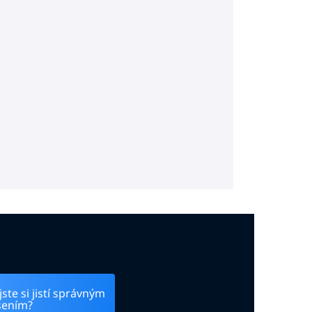
ste si jistí správným
šením?