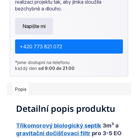
realizaci projektu tak, aby jímka sloužila
bezchybně a dlouho.
Napište mi
+420 773 821 072
*jsme dostupní na telefonu
každý den
od 9:00 do 21:00
Popis
Detailní popis produktu
Tříkomorový biologický septik
3m³ a
gravitační dočišťovací filtr
pro 3-5 EO