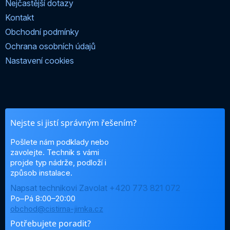
Nejčastější dotazy
Kontakt
Obchodní podmínky
Ochrana osobních údajů
Nastavení cookies
Nejste si jistí správným řešením?
Pošlete nám podklady nebo
zavolejte. Technik s vámi
projde typ nádrže, podloží i
způsob instalace.
Napsat technikovi
Zavolat +420 773 821 072
Po–Pá 8:00–20:00
obchod@cistirna-jimka.cz
Potřebujete poradit?