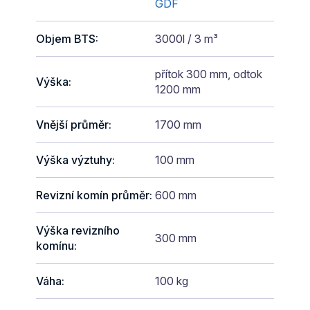
GDF
Objem BTS
:
3000l / 3 m³
přítok 300 mm, odtok
Výška
:
1200 mm
Vnější průměr
:
1700 mm
Výška výztuhy
:
100 mm
Revizní komín průměr
:
600 mm
Výška revizního
300 mm
komínu
:
Váha
:
100 kg