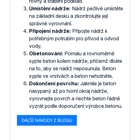
rovný a stabilní podklad.
Umístění nádrže:
Nádrž pečlivě umístěte
na základní desku a zkontrolujte její
správné vyrovnání.
Připojení nádrže:
Připojte nádrž k
potřebným potrubím pro přívod a odvod
vody.
Obetonování:
Pomalu a rovnoměrně
sypte beton kolem nádrže, přičemž dbáte
na to, aby se nádrž neposunula. Beton
sypte ve vrstvách a beton nehutněte.
Dokončení povrchu:
Jakmile je beton
nasypaný až po horní okraj nádrže,
vyrovnejte povrch a nechte beton řádně
vyzrát podle doporučení výrobce betonu.
DALŠÍ NÁVODY Z BLOGU