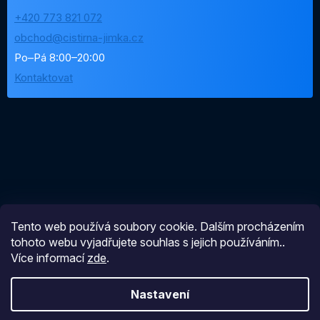
+420 773 821 072
obchod@cistirna-jimka.cz
Po–Pá 8:00–20:00
Kontaktovat
Tento web používá soubory cookie. Dalším procházením
tohoto webu vyjadřujete souhlas s jejich používáním..
Více informací
zde
.
Nastavení
Vytvořil Shoptet