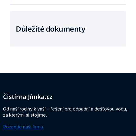
Důležité dokumenty
Z
á
p
a
Čistírna Jímka.cz
t
í
Od naší rodiny k vaší – řešení pro odpadní a dešťovou vodu,
za kterými si stojíme.
Poznejte naši firmu