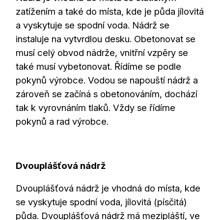
zatížením a také do místa, kde je půda jílovitá
a vyskytuje se spodní voda. Nádrž se
instaluje na vytvrdlou desku. Obetonovat se
musí celý obvod nádrže, vnitřní vzpěry se
také musí vybetonovat. Řídíme se podle
pokynů výrobce. Vodou se napouští nádrž a
zároveň se začíná s obetonováním, dochází
tak k vyrovnáním tlaků. Vždy se řídíme
pokynů a rad výrobce.
Dvouplášťová nádrž
Dvouplášťová nádrž je vhodná do místa, kde
se vyskytuje spodní voda, jílovitá (písčitá)
půda. Dvouplášťová nádrž má mezipláští, ve