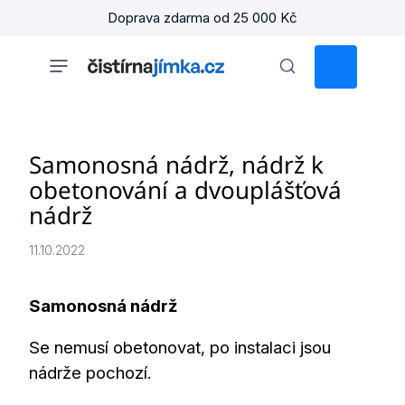
Přejít
Doprava zdarma od 25 000 Kč
na
obsah
NÁKUPNÍ
KOŠÍK
Samonosná nádrž, nádrž k
obetonování a dvouplášťová
nádrž
11.10.2022
Samonosná nádrž
Se nemusí obetonovat, po instalaci jsou
nádrže pochozí.