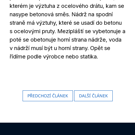
kterém je výztuha z ocelového drátu, kam se
nasype betonová směs. Nádrž na spodní
straně má výztuhy, které se usadí do betonu
s ocelovými pruty. Mezipláští se vybetonuje a
poté se obetonuje horní strana nádrže, voda
v nádrží musí být u horní strany. Opět se
řídíme podle výrobce nebo statika.
PŘEDCHOZÍ ČLÁNEK
DALŠÍ ČLÁNEK
Z
á