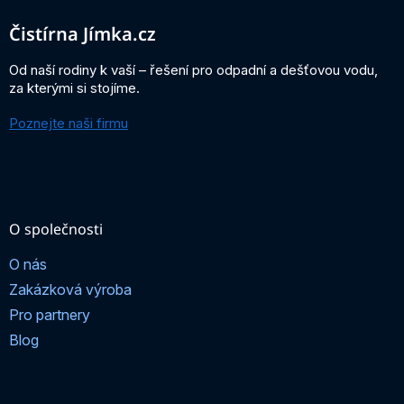
p
a
Čistírna Jímka.cz
t
í
Od naší rodiny k vaší – řešení pro odpadní a dešťovou vodu,
za kterými si stojíme.
Poznejte naši firmu
O společnosti
O nás
Zakázková výroba
Pro partnery
Blog