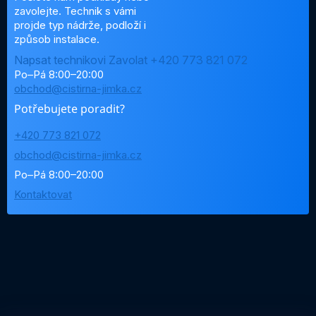
zavolejte. Technik s vámi
projde typ nádrže, podloží i
způsob instalace.
Napsat technikovi
Zavolat +420 773 821 072
Po–Pá 8:00–20:00
obchod@cistirna-jimka.cz
Potřebujete poradit?
+420 773 821 072
obchod@cistirna-jimka.cz
Po–Pá 8:00–20:00
Kontaktovat