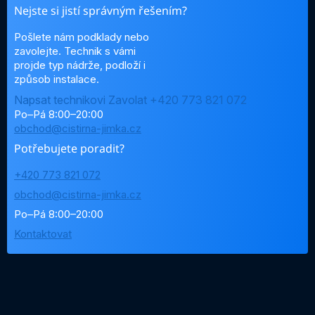
Nejste si jistí správným řešením?
Pošlete nám podklady nebo
zavolejte. Technik s vámi
projde typ nádrže, podloží i
způsob instalace.
Napsat technikovi
Zavolat +420 773 821 072
Po–Pá 8:00–20:00
obchod@cistirna-jimka.cz
Potřebujete poradit?
+420 773 821 072
obchod@cistirna-jimka.cz
Po–Pá 8:00–20:00
Kontaktovat