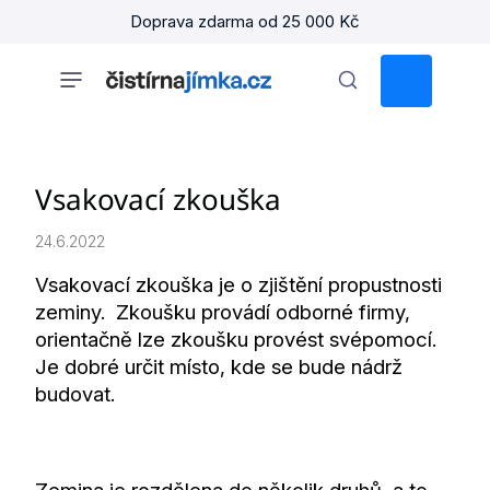
Přejít
Doprava zdarma od 25 000 Kč
na
obsah
NÁKUPNÍ
KOŠÍK
Vsakovací zkouška
24.6.2022
Vsakovací zkouška je o zjištění propustnosti
zeminy. Zkoušku provádí odborné firmy,
orientačně lze zkoušku provést svépomocí.
Je dobré určit místo, kde se bude nádrž
budovat.