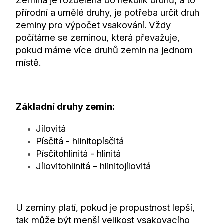
Zemina je rozdělena do několik druhů, a to
přírodní a umělé druhy, je potřeba určit druh
zeminy pro výpočet vsakování. Vždy
počítáme se zeminou, která převažuje,
pokud máme více druhů zemin na jednom
místě.
Základní druhy zemin:
Jílovitá
Písčitá - hlinitopísčitá
Písčitohlinitá - hlinitá
Jílovitohlinitá – hlinitojílovitá
U zeminy platí, pokud je propustnost lepší,
tak může být menší velikost vsakovacího