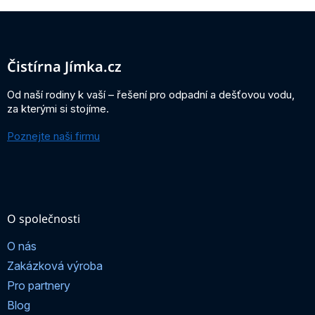
Z
á
p
a
Čistírna Jímka.cz
t
í
Od naší rodiny k vaší – řešení pro odpadní a dešťovou vodu,
za kterými si stojíme.
Poznejte naši firmu
O společnosti
O nás
Zakázková výroba
Pro partnery
Blog