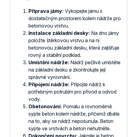
Příprava jámy:
Vykopejte jámu s
dostatečným prostorem kolem nádrže pro
betonovou vrstvu.
Instalace základní desky:
Na dno jámy
položte štěrkovou vrstvu a na ni
betonovou základní desku, která zajišťuje
rovný a stabilní podklad.
Umístění nádrže:
Nádrž pečlivě umístěte
na základní desku a zkontrolujte její
správné vyrovnání.
Připojení nádrže:
Připojte nádrž k
potřebným potrubím pro přívod a odvod
vody.
Obetonování:
Pomalu a rovnoměrně
sypte beton kolem nádrže, přičemž dbáte
na to, aby se nádrž neposunula. Beton
sypte ve vrstvách a beton nehutněte.
Dokončení povrchu:
Jakmile je beton