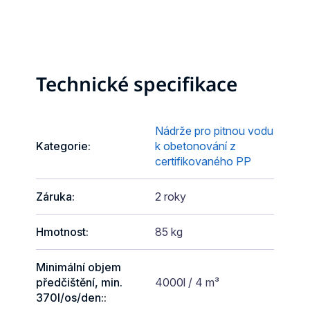
Technické specifikace
Nádrže pro pitnou vodu
Kategorie
:
k obetonování z
certifikovaného PP
Záruka
:
2 roky
Hmotnost
:
85 kg
Minimální objem
předčištění, min.
4000l / 4 m³
370l/os/den:
: