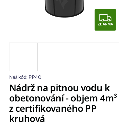
Z
ZDARMA
D
A
R
M
A
Náš kód:
PP4O
Nádrž na pitnou vodu k
obetonování - objem 4m³
z certifikovaného PP
kruhová