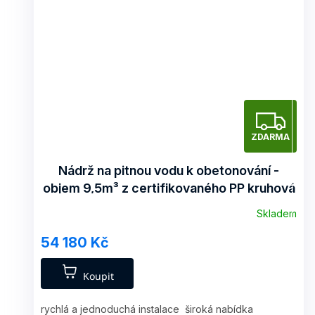
Z
ZDARMA
D
A
Nádrž na pitnou vodu k obetonování -
objem 9,5m³ z certifikovaného PP kruhová
R
Skladem
M
54 180 Kč
A
Koupit
rychlá a jednoduchá instalace široká nabídka