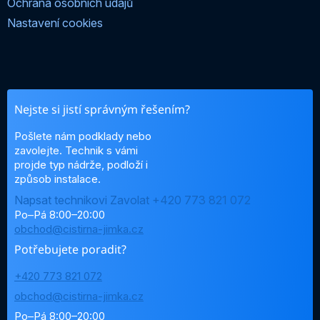
Ochrana osobních údajů
Nastavení cookies
Nejste si jistí správným řešením?
Pošlete nám podklady nebo
zavolejte. Technik s vámi
projde typ nádrže, podloží i
způsob instalace.
Napsat technikovi
Zavolat +420 773 821 072
Po–Pá 8:00–20:00
obchod@cistirna-jimka.cz
Potřebujete poradit?
+420 773 821 072
obchod@cistirna-jimka.cz
Po–Pá 8:00–20:00