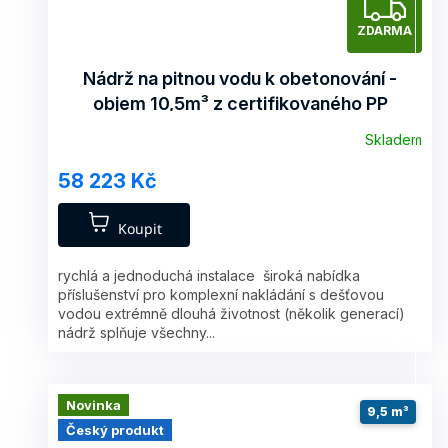
Z
ZDARMA
D
A
Nádrž na pitnou vodu k obetonování -
objem 10,5m³ z certifikovaného PP
R
kruhová
Skladem
M
58 223 Kč
A
Koupit
rychlá a jednoduchá instalace široká nabídka
příslušenství pro komplexní nakládání s dešťovou
vodou extrémně dlouhá životnost (několik generací)
nádrž splňuje všechny...
Novinka
9,5 m³
Český produkt