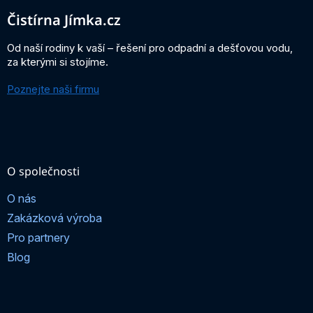
p
a
Čistírna Jímka.cz
t
í
Od naší rodiny k vaší – řešení pro odpadní a dešťovou vodu,
za kterými si stojíme.
Poznejte naši firmu
O společnosti
O nás
Zakázková výroba
Pro partnery
Blog