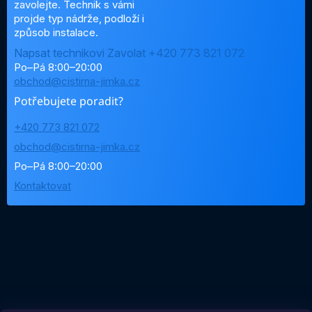
zavolejte. Technik s vámi
projde typ nádrže, podloží i
způsob instalace.
Napsat technikovi
Zavolat +420 773 821 072
Po–Pá 8:00–20:00
obchod@cistirna-jimka.cz
Potřebujete poradit?
+420 773 821 072
obchod@cistirna-jimka.cz
Po–Pá 8:00–20:00
Kontaktovat