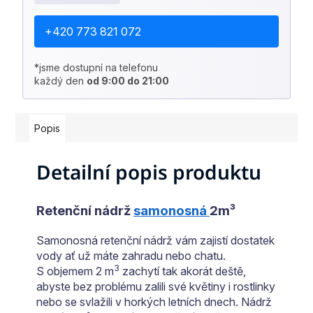
+420 773 821 072
*jsme dostupní na telefonu
každý den
od 9:00 do 21:00
Popis
Detailní popis produktu
Retenční nádrž
samonosná
2m³
Samonosná retenční nádrž vám zajistí dostatek
vody ať už máte zahradu nebo chatu.
3
S objemem 2 m
zachytí tak akorát deště,
abyste bez problému zalili své květiny i rostlinky
nebo se svlažili v horkých letních dnech. Nádrž