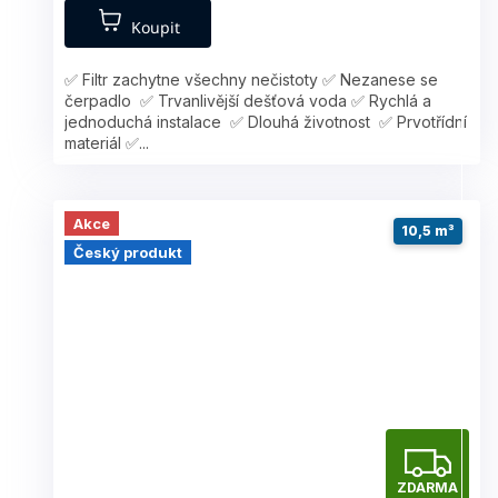
Koupit
✅ Filtr zachytne všechny nečistoty ✅ Nezanese se
čerpadlo ✅ Trvanlivější dešťová voda ✅ Rychlá a
jednoduchá instalace ✅ Dlouhá životnost ✅ Prvotřídní
materiál ✅...
Akce
10,5 m³
Český produkt
Z
ZDARMA