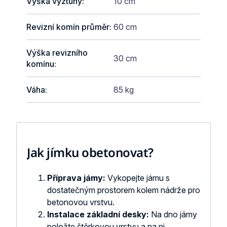
Výška výztuhy
:
10 cm
Revizní komín průměr
:
60 cm
Výška revizního
30 cm
komínu
:
Váha
:
85 kg
Jak jímku obetonovat?
Příprava jámy:
Vykopejte jámu s
dostatečným prostorem kolem nádrže pro
betonovou vrstvu.
Instalace základní desky:
Na dno jámy
položte štěrkovou vrstvu a na ni