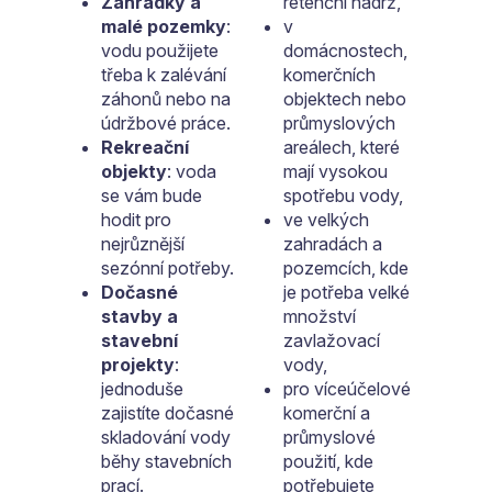
Zahrádky a
retenční nádrž,
malé pozemky
:
v
vodu použijete
domácnostech,
třeba k zalévání
komerčních
záhonů nebo na
objektech nebo
údržbové práce.
průmyslových
Rekreační
areálech, které
objekty
: voda
mají vysokou
se vám bude
spotřebu vody,
hodit pro
ve velkých
nejrůznější
zahradách a
sezónní potřeby.
pozemcích, kde
Dočasné
je potřeba velké
stavby a
množství
stavební
zavlažovací
projekty
:
vody,
jednoduše
pro víceúčelové
zajistíte dočasné
komerční a
skladování vody
průmyslové
běhy stavebních
použití, kde
prací.
potřebujete