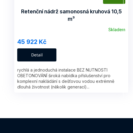
D
A
Retenční nádrž samonosná kruhová 10,5
m³
R
Skladem
M
45 922 Kč
A
Detail
rychlá a jednoduchá instalace BEZ NUTNOSTI
OBETONOVÁNÍ široká nabídka příslušenství pro
komplexní nakládání s dešťovou vodou extrémně
dlouhá životnost (několik generací)...
Z
á