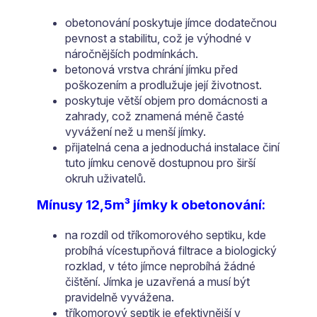
obetonování poskytuje jímce dodatečnou
pevnost a stabilitu, což je výhodné v
náročnějších podmínkách.
betonová vrstva chrání jímku před
poškozením a prodlužuje její životnost.
poskytuje větší objem pro domácnosti a
zahrady, což znamená méně časté
vyvážení než u menší jímky.
přijatelná cena a jednoduchá instalace činí
tuto jímku cenově dostupnou pro širší
okruh uživatelů.
Mínusy 12,5m³ jímky k obetonování:
na rozdíl od tříkomorového septiku, kde
probíhá vícestupňová filtrace a biologický
rozklad, v této jímce neprobíhá žádné
čištění. Jímka je uzavřená a musí být
pravidelně vyvážena.
tříkomorový septik je efektivnější v