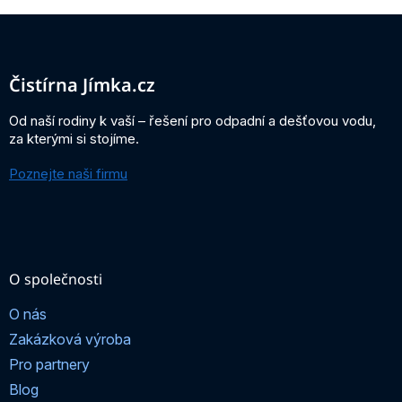
Z
á
p
a
Čistírna Jímka.cz
t
í
Od naší rodiny k vaší – řešení pro odpadní a dešťovou vodu,
za kterými si stojíme.
Poznejte naši firmu
O společnosti
O nás
Zakázková výroba
Pro partnery
Blog