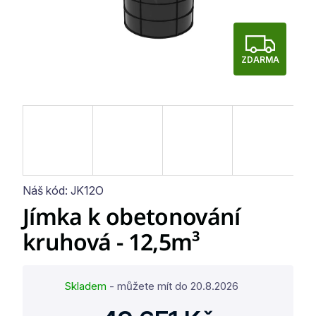
Z
ZDARMA
D
A
R
M
A
Náš kód:
JK12O
Jímka k obetonování
kruhová - 12,5m³
Skladem
- můžete mít do
20.8.2026