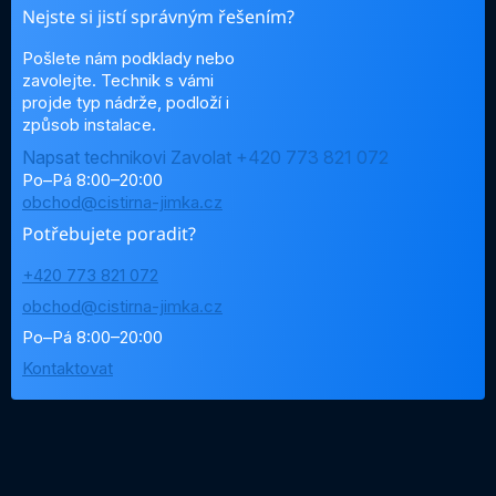
Nejste si jistí správným řešením?
Pošlete nám podklady nebo
zavolejte. Technik s vámi
projde typ nádrže, podloží i
způsob instalace.
Napsat technikovi
Zavolat +420 773 821 072
Po–Pá 8:00–20:00
obchod@cistirna-jimka.cz
Potřebujete poradit?
+420 773 821 072
obchod@cistirna-jimka.cz
Po–Pá 8:00–20:00
Kontaktovat