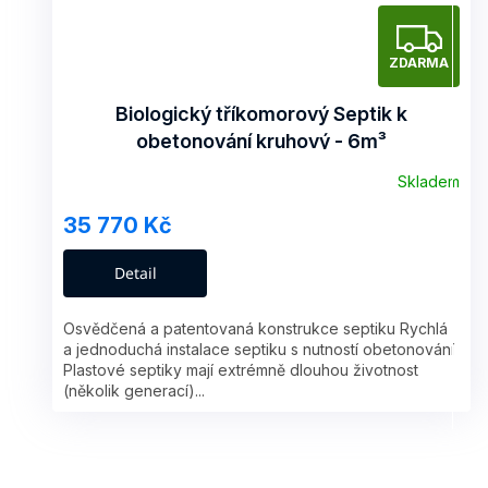
Z
ZDARMA
D
A
Biologický tříkomorový Septik k
obetonování kruhový - 6m³
R
Skladem
M
35 770 Kč
A
Detail
Osvědčená a patentovaná konstrukce septiku Rychlá
a jednoduchá instalace septiku s nutností obetonování
Plastové septiky mají extrémně dlouhou životnost
(několik generací)...