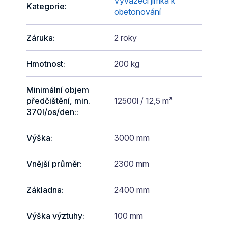
Vyvážecí jímka k
Kategorie
:
obetonování
Záruka
:
2 roky
Hmotnost
:
200 kg
Minimální objem
předčištění, min.
12500l / 12,5 m³
370l/os/den:
:
Výška
:
3000 mm
Vnější průměr
:
2300 mm
Základna
:
2400 mm
Výška výztuhy
:
100 mm