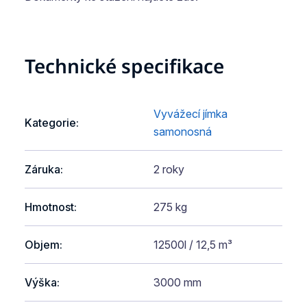
Technické specifikace
Vyvážecí jímka
Kategorie
:
samonosná
Záruka
:
2 roky
Hmotnost
:
275 kg
Objem
:
12500l / 12,5 m³
Výška
:
3000 mm