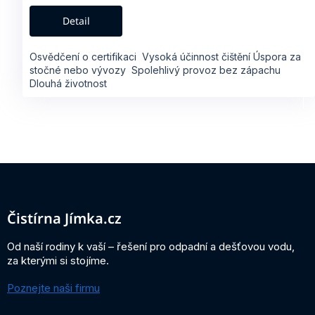
A
Detail
Osvědčení o certifikaci Vysoká účinnost čištění Úspora za
stočné nebo vývozy Spolehlivý provoz bez zápachu
Dlouhá životnost
Z
á
p
a
Čistírna Jímka.cz
t
í
Od naší rodiny k vaší – řešení pro odpadní a dešťovou vodu,
za kterými si stojíme.
Poznejte naši firmu