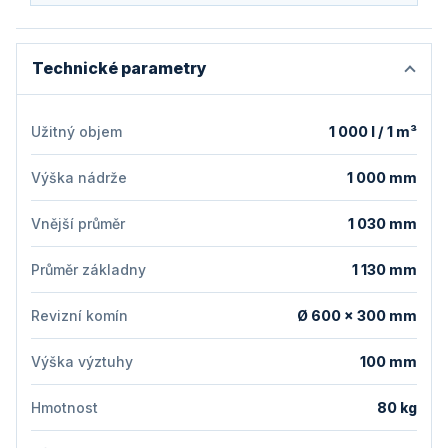
Technické parametry
Užitný objem
1 000 l / 1 m³
Výška nádrže
1 000 mm
Vnější průměr
1 030 mm
Průměr základny
1 130 mm
Revizní komín
Ø 600 × 300 mm
Výška výztuhy
100 mm
Hmotnost
80 kg