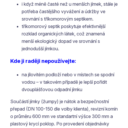
i když méně časté než u menších jímek, stále je
potřeba častějšího vyvážení a údržby ve
srovnání s tříkomorovým septikem.
tříkomorový septik poskytuje efektivnější
rozklad organických látek, což znamená
menší ekologický dopad ve srovnání s
jednodušší jímkou.
Kde ji raději nepoužívejte:
na jílovitém podloží nebo v místech se spodní
vodou – v takovém případě je lepší pořídit
dvouplášťovou odpadní jímku
Součástí jímky (žumpy) je nátok a bezpečnostní
přepad (DN 100-150 dle volby klienta), revizní komín
o průměru 600 mm ve standartní výšce 300 mm a
plastový krycí poklop. Po provedení objednávky