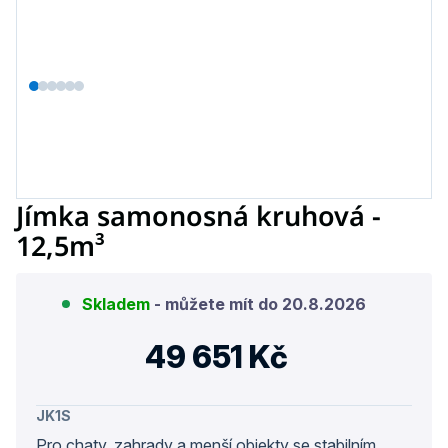
Jímka samonosná kruhová -
12,5m³
Skladem
- můžete mít do
20.8.2026
49 651 Kč
Měrn
cena:
JK1S
Pro chaty, zahrady a menší objekty se stabilním