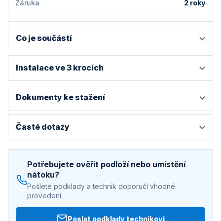
Záruka
2 roky
Co je součástí
Instalace ve 3 krocích
Dokumenty ke stažení
Časté dotazy
Potřebujete ověřit podloží nebo umístění
nátoku?
Pošlete podklady a technik doporučí vhodné
provedení.
Poslat podklady technikovi