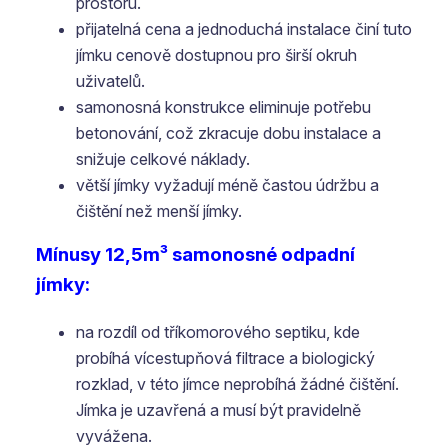
prostoru.
přijatelná cena a jednoduchá instalace činí tuto
jímku cenově dostupnou pro širší okruh
uživatelů.
samonosná konstrukce eliminuje potřebu
betonování, což zkracuje dobu instalace a
snižuje celkové náklady.
větší jímky vyžadují méně častou údržbu a
čištění než menší jímky.
Mínusy 12,5m³ samonosné odpadní
jímky:
na rozdíl od tříkomorového septiku, kde
probíhá vícestupňová filtrace a biologický
rozklad, v této jímce neprobíhá žádné čištění.
Jímka je uzavřená a musí být pravidelně
vyvážena.