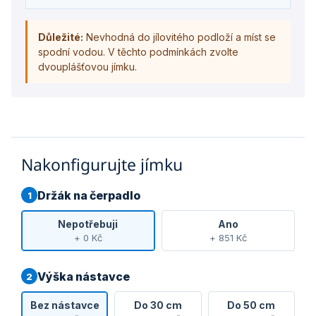
Důležité:
Nevhodná do jílovitého podloží a míst se
spodní vodou. V těchto podmínkách zvolte
dvouplášťovou jímku.
Nakonfigurujte jímku
Držák na čerpadlo
1
Nepotřebuji
Ano
+ 0 Kč
+ 851 Kč
Výška nástavce
2
Bez nástavce
Do 30 cm
Do 50 cm