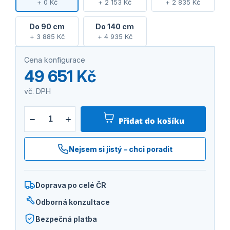
+ 0 Kč
+ 2 153 Kč
+ 2 835 Kč
Do 90 cm
Do 140 cm
+ 3 885 Kč
+ 4 935 Kč
Cena konfigurace
49 651 Kč
vč. DPH
−
+
Přidat do košíku
Nejsem si jistý – chci poradit
Doprava po celé ČR
Odborná konzultace
Bezpečná platba