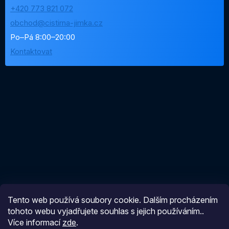
+420 773 821 072
obchod@cistirna-jimka.cz
Po–Pá 8:00–20:00
Kontaktovat
Tento web používá soubory cookie. Dalším procházením
Vytvořil Shoptet
tohoto webu vyjadřujete souhlas s jejich používáním..
Více informací
zde
.