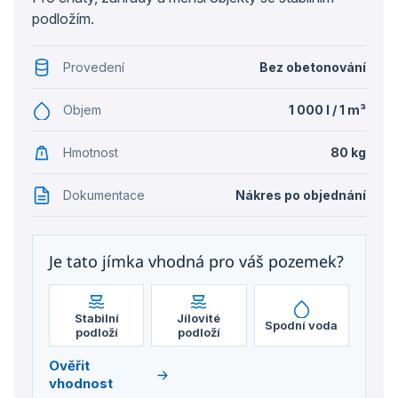
podložím.
Provedení
Bez obetonování
Objem
1 000 l / 1 m³
Hmotnost
80 kg
Dokumentace
Nákres po objednání
Je tato jímka vhodná pro váš pozemek?
Stabilní
Jílovité
Spodní voda
podloží
podloží
Ověřit
vhodnost