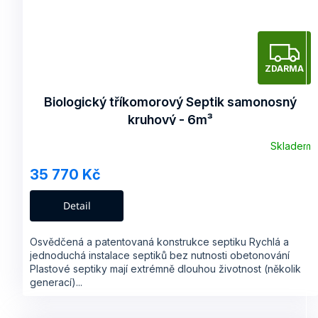
Z
ZDARMA
A
Biologický tříkomorový Septik samonosný
kruhový - 6m³
R
Skladem
35 770 Kč
A
Detail
Osvědčená a patentovaná konstrukce septiku Rychlá a
jednoduchá instalace septiků bez nutnosti obetonování
Plastové septiky mají extrémně dlouhou životnost (několik
generací)...