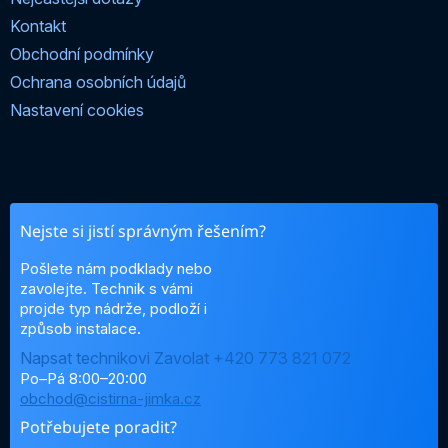
Kontakt
Obchodní podmínky
Ochrana osobních údajů
Nastavení cookies
Nejste si jistí správným řešením?
Pošlete nám podklady nebo
zavolejte. Technik s vámi
projde typ nádrže, podloží i
způsob instalace.
Napsat technikovi
Zavolat +420 773 821 072
Po–Pá 8:00–20:00
obchod@cistirna-jimka.cz
Potřebujete poradit?