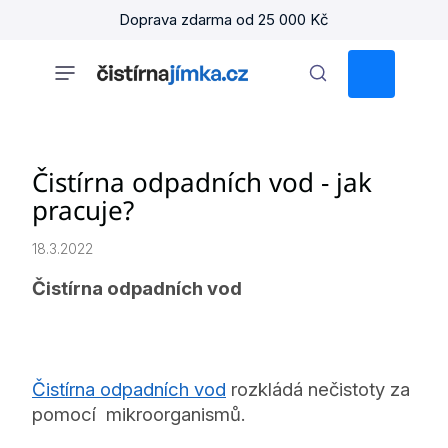
Přejít
Doprava zdarma od 25 000 Kč
na
obsah
NÁKUPNÍ
KOŠÍK
Čistírna odpadních vod - jak
pracuje?
18.3.2022
Čistírna odpadních vod
Čistírna odpadních vod
rozkládá nečistoty za
pomocí mikroorganismů.