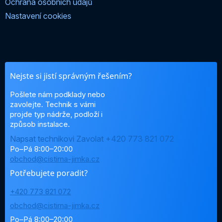
Ochrana osobních údajů
Nastavení cookies
Nejste si jistí správným řešením?
Pošlete nám podklady nebo
zavolejte. Technik s vámi
projde typ nádrže, podloží i
způsob instalace.
Napsat technikovi
Zavolat +420 773 821 072
Po–Pá 8:00–20:00
obchod@cistirna-jimka.cz
Potřebujete poradit?
+420 773 821 072
obchod@cistirna-jimka.cz
Po–Pá 8:00–20:00