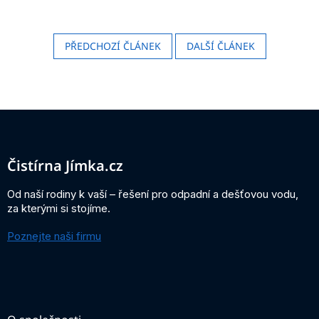
PŘEDCHOZÍ ČLÁNEK
DALŠÍ ČLÁNEK
Z
á
p
a
Čistírna Jímka.cz
t
í
Od naší rodiny k vaší – řešení pro odpadní a dešťovou vodu,
za kterými si stojíme.
Poznejte naši firmu