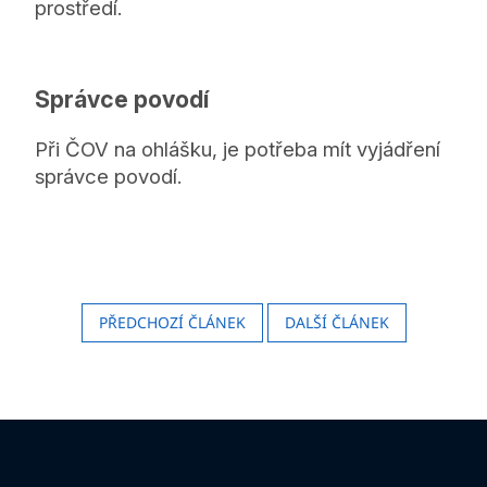
prostředí.
Správce povodí
Při ČOV na ohlášku, je potřeba mít vyjádření
správce povodí.
PŘEDCHOZÍ ČLÁNEK
DALŠÍ ČLÁNEK
Z
á
p