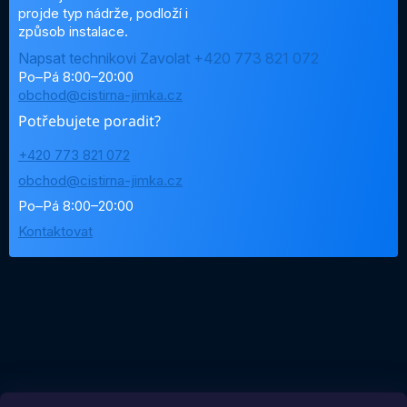
projde typ nádrže, podloží i
způsob instalace.
Napsat technikovi
Zavolat +420 773 821 072
Po–Pá 8:00–20:00
obchod@cistirna-jimka.cz
Potřebujete poradit?
+420 773 821 072
obchod@cistirna-jimka.cz
Po–Pá 8:00–20:00
Kontaktovat