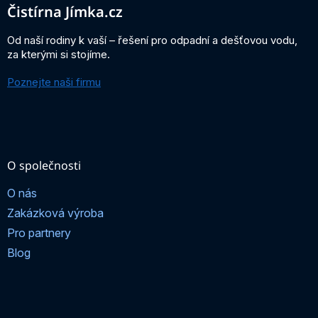
a
Čistírna Jímka.cz
t
í
Od naší rodiny k vaší – řešení pro odpadní a dešťovou vodu,
za kterými si stojíme.
Poznejte naši firmu
O společnosti
O nás
Zakázková výroba
Pro partnery
Blog