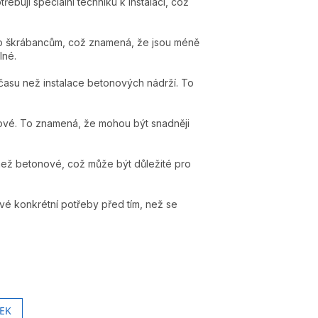
ebují speciální techniku k instalaci, což
bo škrábancům, což znamená, že jsou méně
lné.
času než instalace betonových nádrží. To
onové. To znamená, že mohou být snadněji
než betonové, což může být důležité pro
é konkrétní potřeby před tím, než se
EK