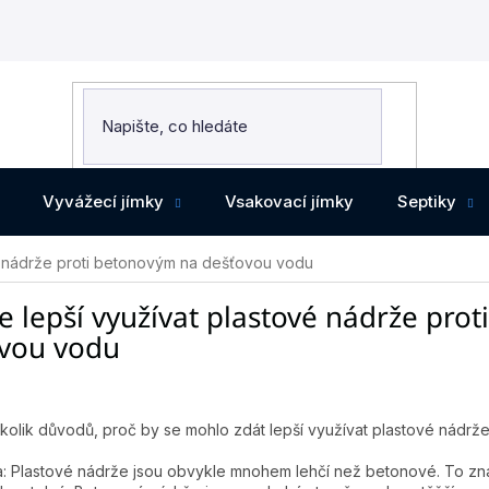
Vyvážecí jímky
Vsakovací jímky
Septiky
vé nádrže proti betonovým na dešťovou vodu
je lepší využívat plastové nádrže pro
vou vodu
ěkolik důvodů, proč by se mohlo zdát lepší využívat plastové nád
: Plastové nádrže jsou obvykle mnohem lehčí než betonové. To zn