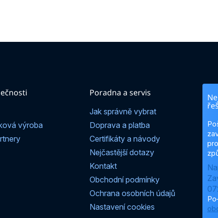
ečnosti
Poradna a servis
Nej
ře
Jak správně vybrat
Po
ková výroba
Doprava a platba
zav
rtnery
Certifikáty a návody
pro
Nejčastější dotazy
způ
Kontakt
Na
Za
Obchodní podmínky
07
Ochrana osobních údajů
Po
Nastavení cookies
ob