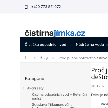
Přejít
+420 773 821 072
na
obsah
Čistička odpadních vod
Nádrže na vodu
Domů
Blog
Proč je lepší využívat plasto
P
Proč 
o
Přeskočit
s
dešťo
Kategorie
kategorie
t
r
30.3.2023
Akční sety
a
Čistírna odpadních vod + Retenční
Existuje n
n
nádrž
n
Váha
Soustava Tříkomorového
í