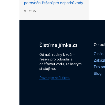
porovnání řešení pro odpadní vody
9.5.2025
Z
á
p
a
t
Čistírna Jímka.cz
O spol
í
O nás
Od naší rodiny k vaší –
řešení pro odpadní a
Zakáz
dešťovou vodu, za kterými
Pro pa
si stojíme.
Blog
Poznejte naši firmu