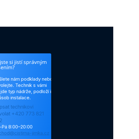
ste si jistí správným
šením?
šlete nám podklady nebo
olejte. Technik s vámi
jde typ nádrže, podloží i
sob instalace.
psat technikovi
volat +420 773 821
2
–Pá 8:00–20:00
chod@cistirna-jimka.cz