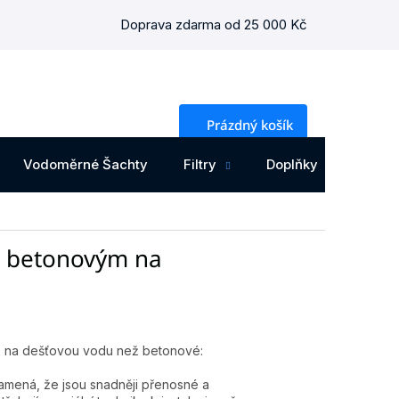
Doprava zdarma od 25 000 Kč
NÁKUPNÍ
Prázdný košík
KOŠÍK
Vodoměrné Šachty
Filtry
Doplňky
Osta
ti betonovým na
rže na dešťovou vodu než betonové:
amená, že jsou snadněji přenosné a