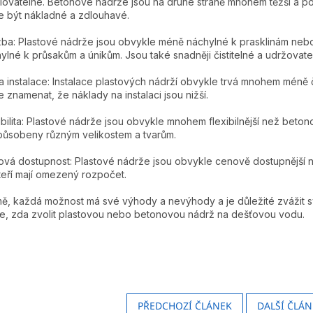
alovatelné. Betonové nádrže jsou na druhé straně mnohem těžší a potř
 být nákladné a zdlouhavé.
ba: Plastové nádrže jsou obvykle méně náchylné k prasklinám ne
ylné k průsakům a únikům. Jsou také snadněji čistitelné a udržovate
 instalace: Instalace plastových nádrží obvykle trvá mnohem méně 
 znamenat, že náklady na instalaci jsou nižší.
ibilita: Plastové nádrže jsou obvykle mnohem flexibilnější než bet
působeny různým velikostem a tvarům.
vá dostupnost: Plastové nádrže jsou obvykle cenově dostupnější 
kteří mají omezený rozpočet.
, každá možnost má své výhody a nevýhody a je důležité zvážit sv
e, zda zvolit plastovou nebo betonovou nádrž na dešťovou vodu.
PŘEDCHOZÍ ČLÁNEK
DALŠÍ ČLÁN