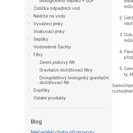
biologického septiku + GDF
inst
p
může
Čistička odpadních vod
a
Nádrže na vodu
n
Údrž
nách
e
Vyvážecí jímky
l
Vsakovací jímky
Doba
Septiky
může
Vodoměrné Šachty
Flex
Filtry
přiz
Zemní pískový filtr
Ceno
Gravitační dočišťovací filtry
ty, 
Dvouplášťový biologický gravitační
dočišťovací filtr
Samozřejmě
Doplňky
rozhodnet
Ostatní produkty
Blog
Nejčastější chyby při provozu