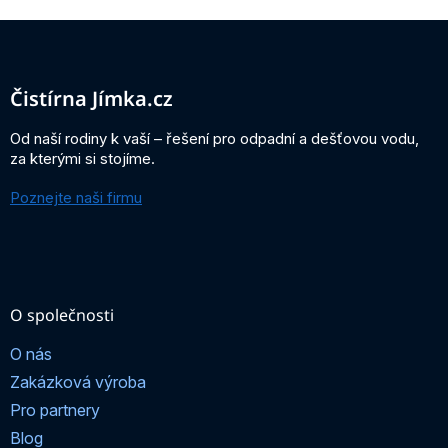
Z
á
p
a
Čistírna Jímka.cz
t
í
Od naší rodiny k vaší – řešení pro odpadní a dešťovou vodu,
za kterými si stojíme.
Poznejte naši firmu
O společnosti
O nás
Zakázková výroba
Pro partnery
Blog