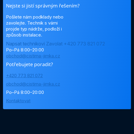
Nejste si jistí správným řešením?
Pošlete nám podklady nebo
zavolejte. Technik s vámi
projde typ nádrže, podloží i
způsob instalace.
Napsat technikovi
Zavolat +420 773 821 072
Po–Pá 8:00–20:00
obchod@cistirna-jimka.cz
Potřebujete poradit?
+420 773 821 072
obchod@cistirna-jimka.cz
Po–Pá 8:00–20:00
Kontaktovat