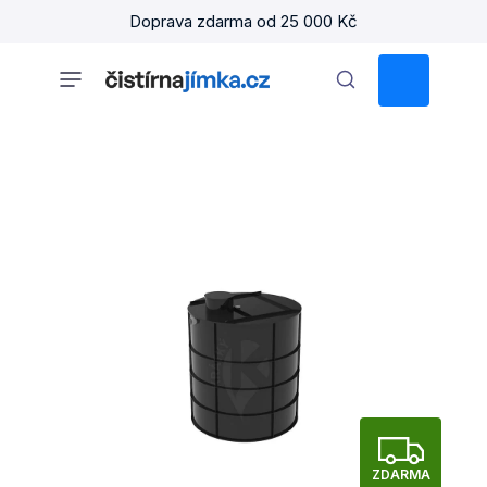
Přejít
Doprava zdarma od 25 000 Kč
na
obsah
NÁKUPNÍ
KOŠÍK
Z
ZDARMA