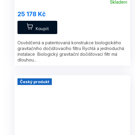
R
Skladem
M
25 178 Kč
A
Koupit
Osvědčená a patentovaná konstrukce biologického
gravitačního dočišťovacího filtru Rychlá a jednoduchá
instalace Biologický gravitační dočišťovací filtr má
dlouhou...
Český produkt