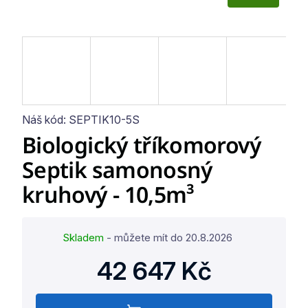
D
A
R
M
A
Náš kód:
SEPTIK10-5S
Biologický tříkomorový
Septik samonosný
kruhový - 10,5m³
Skladem
- můžete mít do
20.8.2026
42 647 Kč