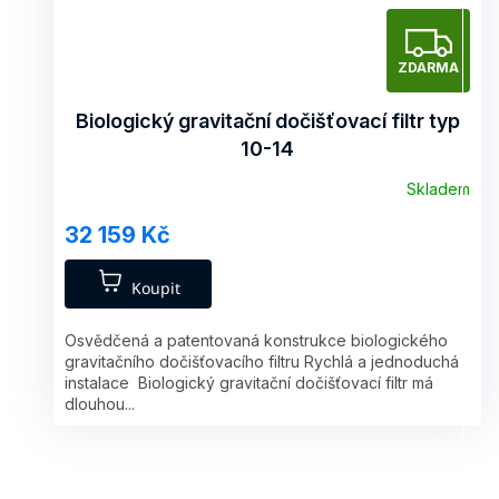
Z
ZDARMA
D
A
Biologický gravitační dočišťovací filtr typ
10-14
R
Skladem
M
32 159 Kč
A
Koupit
Osvědčená a patentovaná konstrukce biologického
gravitačního dočišťovacího filtru Rychlá a jednoduchá
instalace Biologický gravitační dočišťovací filtr má
dlouhou...