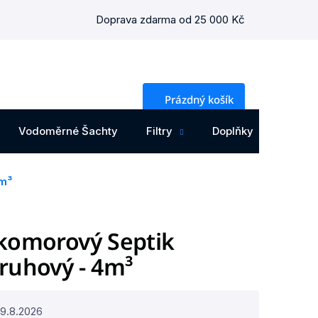
Doprava zdarma od 25 000 Kč
NÁKUPNÍ
Prázdný košík
KOŠÍK
Vodoměrné Šachty
Filtry
Doplňky
Osta
4m³
íkomorový Septik
ruhový - 4m³
19.8.2026