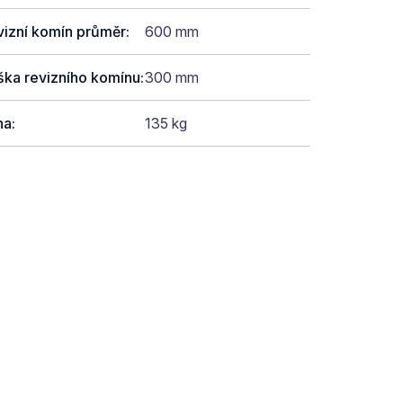
vizní komín průměr
:
600 mm
ška revizního komínu
:
300 mm
ha
:
135 kg