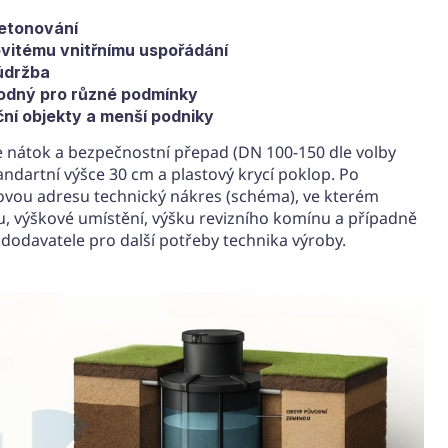
etonování
ovitému vnitřnímu uspořádání
údržba
vhodný pro různé podmínky
ční objekty a menší podniky
e nátok a bezpečnostní přepad (DN 100-150 dle volby
andartní výšce 30 cm a plastový krycí poklop. Po
vou adresu technický nákres (schéma), ve kterém
 výškové umístění, výšku revizního komínu a případně
 dodavatele pro další potřeby technika výroby.