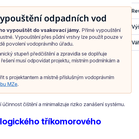
Re
vypouštění odpadních vod
Vý
ího vypouštět do vsakovací jámy.
Přímé vypouštění
stné. Vypouštění přes půdní vrstvy lze použít pouze v
Vá
dě povolení vodoprávního úřadu.
ický stupeň předčištění a zpravidla se doplňuje
řešení musí odpovídat projektu, místním podmínkám a
it s projektantem a místně příslušným vodoprávním
ebu MZe
.
 účinnost čištění a minimalizuje riziko zanášení systému.
ogického tříkomorového