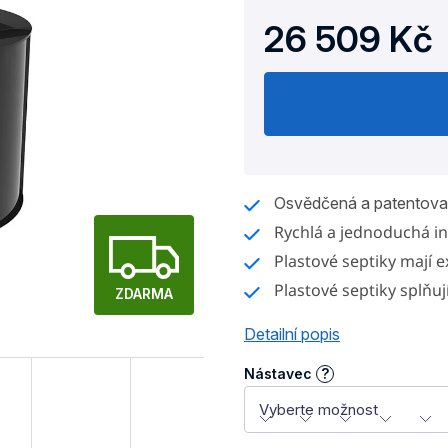
26 509 Kč
Měrná
cena:
Osvědčená a patentovan
Z
Rychlá a jednoduchá in
Plastové septiky mají 
Plastové septiky splňu
D
ZDARMA
Detailní popis
A
Nástavec
?