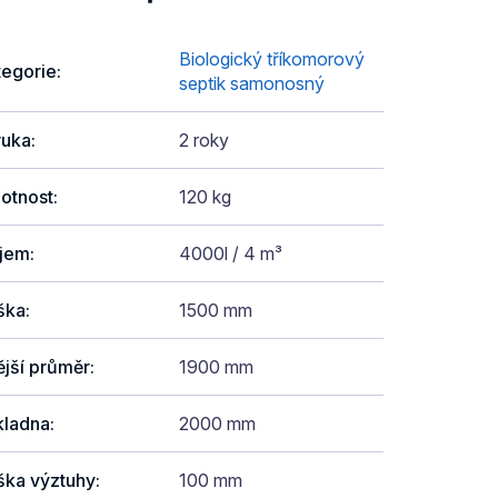
Biologický tříkomorový
tegorie
:
septik samonosný
ruka
:
2 roky
otnost
:
120 kg
jem
:
4000l / 4 m³
ška
:
1500 mm
jší průměr
:
1900 mm
kladna
:
2000 mm
ška výztuhy
:
100 mm