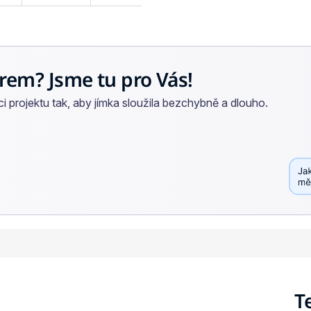
R
M
rem? Jsme tu pro Vás!
A
 projektu tak, aby jímka sloužila bezchybně a dlouho.
T