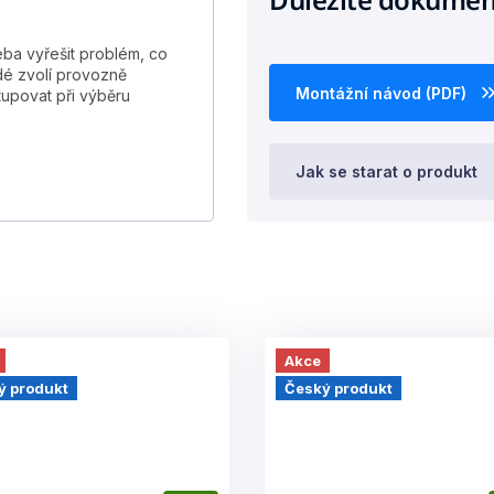
eba vyřešit problém, co
idé zvolí provozně
Montážní návod (PDF)
stupovat při výběru
Jak se starat o produkt
Akce
ý produkt
Český produkt