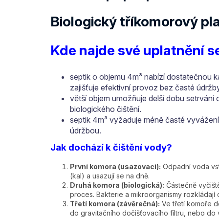
Biologický tříkomorový pl
Kde najde své uplatnění s
septik o objemu 4m³ nabízí dostatečnou ka
zajišťuje efektivní provoz bez časté údržby
větší objem umožňuje delší dobu setrvání o
biologického čištění.
septik 4m³ vyžaduje méně časté vyvážení,
údržbou.
Jak dochází k čištění vody?
První komora (usazovací):
Odpadní voda vstu
(kal) a usazují se na dně.
Druhá komora (biologická):
Částečně vyčišt
proces. Bakterie a mikroorganismy rozkládají 
Třetí komora (závěrečná):
Ve třetí komoře do
do gravitačního dočišťovacího filtru, nebo do