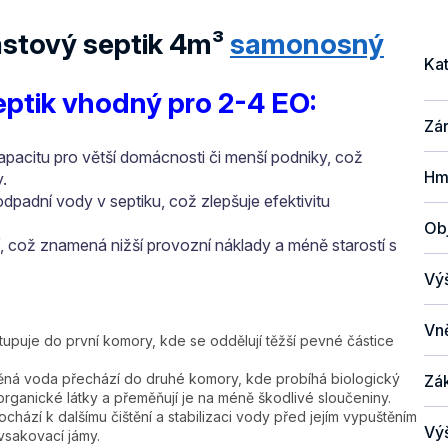
astový septik 4m³
samonosný
Ka
eptik vhodný pro 2-4 EO:
Zá
pacitu pro větší domácnosti či menší podniky, což
Hm
.
dpadní vody v septiku, což zlepšuje efektivitu
Ob
 což znamená nižší provozní náklady a méně starostí s
Vý
Vně
puje do první komory, kde se oddělují těžší pevné částice
ěná voda přechází do druhé komory, kde probíhá biologický
Zá
organické látky a přeměňují je na méně škodlivé sloučeniny.
chází k dalšímu čištění a stabilizaci vody před jejím vypuštěním
Vý
 vsakovací jámy.