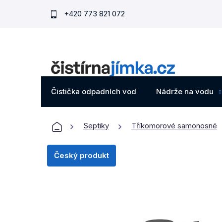
Přejít
+420 773 821 072
na
obsah
Čistička odpadních vod
Nádrže na vodu
Domů
Septiky
Tříkomorové samonosné
Český produkt