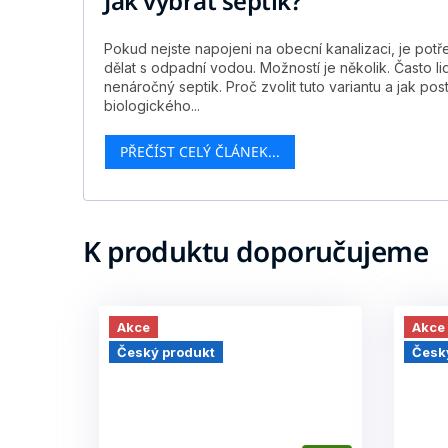
Jak vybrat septik?
Pokud nejste napojeni na obecní kanalizaci, je potř
dělat s odpadní vodou. Možností je několik. Často l
nenáročný septik. Proč zvolit tuto variantu a jak po
biologického...
PŘEČÍST CELÝ ČLÁNEK...
K produktu doporučujeme
Akce
Akce
Český produkt
Česk