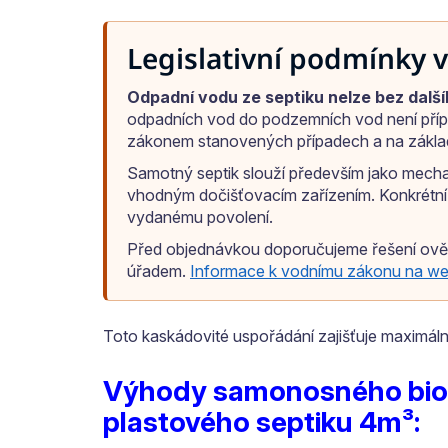
Legislativní podmínky 
Odpadní vodu ze septiku nelze bez dalš
odpadních vod do podzemních vod není přípu
zákonem stanovených případech a na zákla
Samotný septik slouží především jako mechan
vhodným dočišťovacím zařízením. Konkrétní 
vydanému povolení.
Před objednávkou doporučujeme řešení ověř
úřadem.
Informace k vodnímu zákonu na w
Toto kaskádovité uspořádání zajišťuje maximální
Výhody samonosného biol
plastového septiku 4m³: