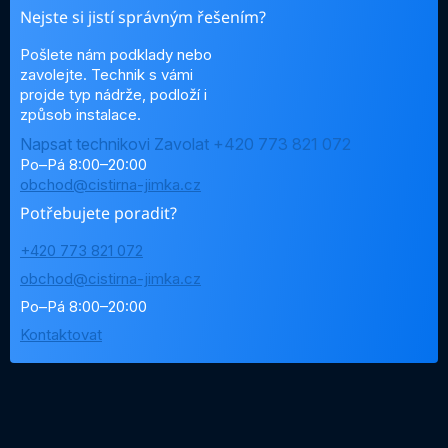
Nejste si jistí správným řešením?
Pošlete nám podklady nebo
zavolejte. Technik s vámi
projde typ nádrže, podloží i
způsob instalace.
Napsat technikovi
Zavolat +420 773 821 072
Po–Pá 8:00–20:00
obchod@cistirna-jimka.cz
Potřebujete poradit?
+420 773 821 072
obchod@cistirna-jimka.cz
Po–Pá 8:00–20:00
Kontaktovat