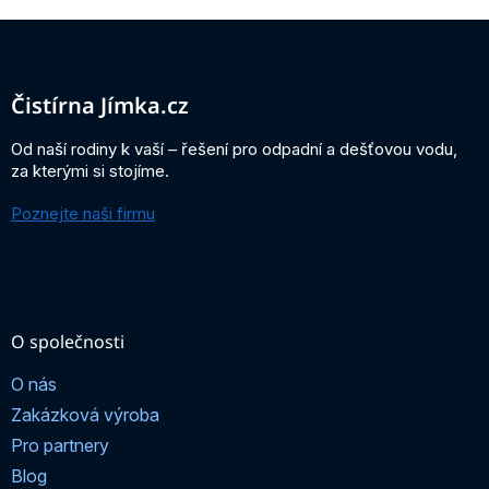
Z
á
p
a
Čistírna Jímka.cz
t
í
Od naší rodiny k vaší – řešení pro odpadní a dešťovou vodu,
za kterými si stojíme.
Poznejte naši firmu
O společnosti
O nás
Zakázková výroba
Pro partnery
Blog