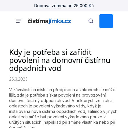
Přejít
Doprava zdarma od 25 000 Kč
na
obsah
NÁKUPNÍ
KOŠÍK
Kdy je potřeba si zařídit
povolení na domovní čistírnu
odpadních vod
26.3.2023
V závislosti na místních předpisech a zákonech se může
lišit, zda je potřeba získat povolení na provozování
domovní čistírny odpadních vod. V některých zemích a
oblastech je povolení vyžadováno vždy, když je
instalována nová čistírna odpadních vod, zatímco v jiných
oblastech může být povolení vyžadováno pouze v
určitých situacích, například při změně vlastníka nebo při
úpravě čistírny.