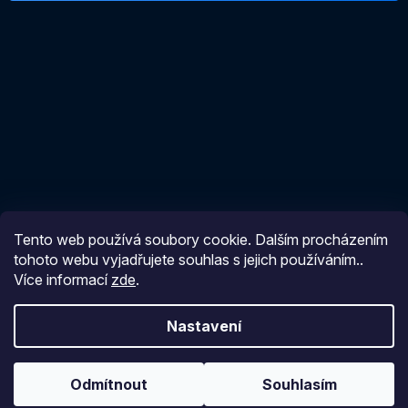
Tento web používá soubory cookie. Dalším procházením
Vytvořil Shoptet
tohoto webu vyjadřujete souhlas s jejich používáním..
Více informací
zde
.
Copyright 2026
Čistírnajímka
. Všechna práva vyhrazena.
Nastavení
Odmítnout
Souhlasím
15 735 Kč
Přidat do košíku