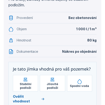
podložím.
Provedení
Bez obetonování
Objem
1 000 l / 1 m³
Hmotnost
80 kg
Dokumentace
Nákres po objednání
Je tato jímka vhodná pro váš pozemek?
Stabilní
Jílovité
Spodní voda
podloží
podloží
Ověřit
vhodnost