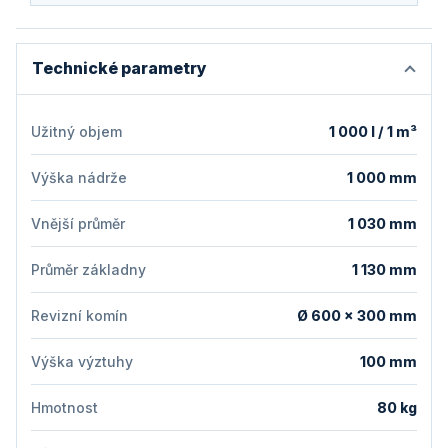
Technické parametry
Užitný objem
1 000 l / 1 m³
Výška nádrže
1 000 mm
Vnější průměr
1 030 mm
Průměr základny
1 130 mm
Revizní komín
Ø 600 × 300 mm
Výška výztuhy
100 mm
Hmotnost
80 kg