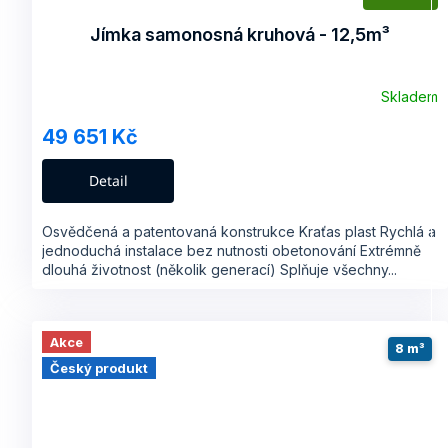
A
Jímka samonosná kruhová - 12,5m³
R
Skladem
49 651 Kč
A
Detail
Osvědčená a patentovaná konstrukce Kraťas plast Rychlá a
jednoduchá instalace bez nutnosti obetonování Extrémně
dlouhá životnost (několik generací) Splňuje všechny...
Akce
8 m³
Český produkt