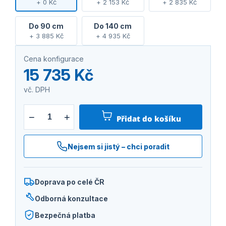
+ 0 Kč
+ 2 153 Kč
+ 2 835 Kč
Do 90 cm
Do 140 cm
+ 3 885 Kč
+ 4 935 Kč
Cena konfigurace
15 735 Kč
vč. DPH
−
+
Přidat do košíku
Nejsem si jistý – chci poradit
Doprava po celé ČR
Odborná konzultace
Bezpečná platba