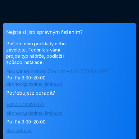
Nejste si jistí správným řešením?
Pošlete nám podklady nebo
zavolejte. Technik s vámi
projde typ nádrže, podloží i
způsob instalace.
Napsat technikovi
Zavolat +420 773 821 072
Po–Pá 8:00–20:00
obchod@cistirna-jimka.cz
Potřebujete poradit?
+420 773 821 072
obchod@cistirna-jimka.cz
Po–Pá 8:00–20:00
Kontaktovat