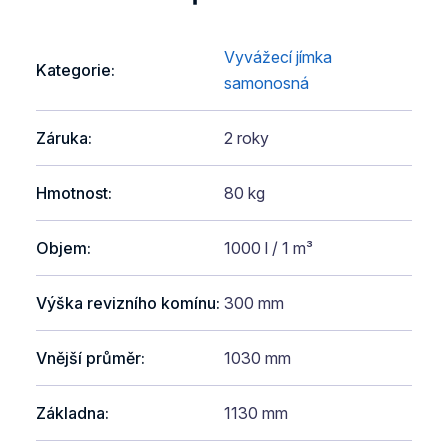
Vyvážecí jímka
Kategorie
:
samonosná
Záruka
:
2 roky
Hmotnost
:
80 kg
Objem
:
1000 l / 1 m³
Výška revizního komínu
:
300 mm
Vnější průměr
:
1030 mm
Základna
:
1130 mm