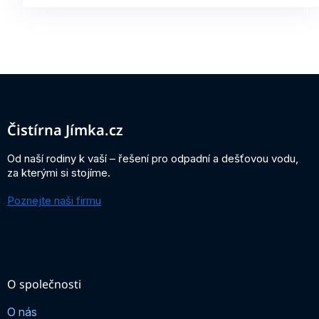
Z
á
p
a
Čistírna Jímka.cz
t
í
Od naší rodiny k vaší – řešení pro odpadní a dešťovou vodu,
za kterými si stojíme.
Poznejte naši firmu
O společnosti
O nás