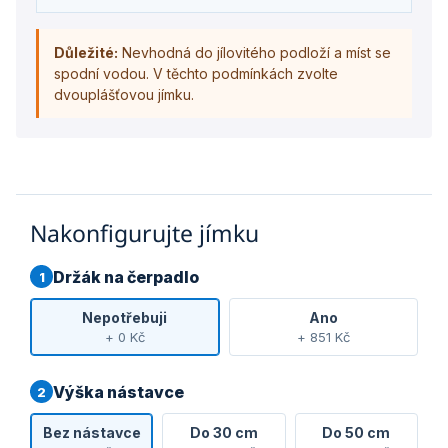
Důležité:
Nevhodná do jílovitého podloží a míst se
spodní vodou. V těchto podmínkách zvolte
dvouplášťovou jímku.
Nakonfigurujte jímku
Držák na čerpadlo
1
Nepotřebuji
Ano
+ 0 Kč
+ 851 Kč
Výška nástavce
2
Bez nástavce
Do 30 cm
Do 50 cm