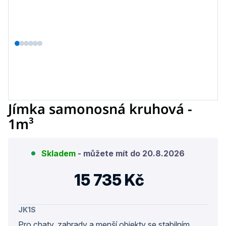
Jímka samonosná kruhová -
1m³
Skladem
- můžete mít do
20.8.2026
15 735 Kč
Měrn
cena:
JK1S
Pro chaty, zahrady a menší objekty se stabilním