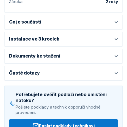
Záruka
2 roky
Co je součástí
Instalace ve 3 krocích
Dokumenty ke stažení
Časté dotazy
Potřebujete ověřit podloží nebo umístění
nátoku?
Pošlete podklady a technik doporučí vhodné
provedení.
Poslat podklady technikovi