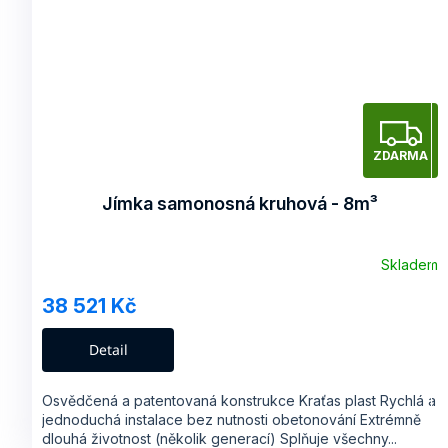
Z
ZDARMA
A
Jímka samonosná kruhová - 8m³
R
Skladem
38 521 Kč
A
Detail
Osvědčená a patentovaná konstrukce Kraťas plast Rychlá a
jednoduchá instalace bez nutnosti obetonování Extrémně
dlouhá životnost (několik generací) Splňuje všechny...