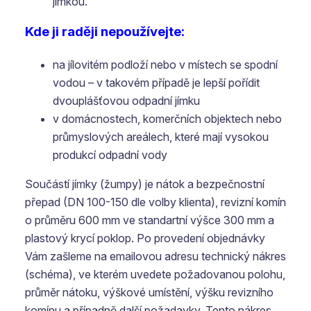
jímkou.
Kde ji raději nepoužívejte:
na jílovitém podloží nebo v místech se spodní
vodou – v takovém případě je lepší pořídit
dvouplášťovou odpadní jímku
v domácnostech, komerčních objektech nebo
průmyslových areálech, které mají vysokou
produkcí odpadní vody
Součástí jímky (žumpy) je nátok a bezpečnostní
přepad (DN 100-150 dle volby klienta), revizní komín
o průměru 600 mm ve standartní výšce 300 mm a
plastový krycí poklop. Po provedení objednávky
Vám zašleme na emailovou adresu technický nákres
(schéma), ve kterém uvedete požadovanou polohu,
průměr nátoku, výškové umístění, výšku revizního
komínu a případně další požadavky. Tento nákres