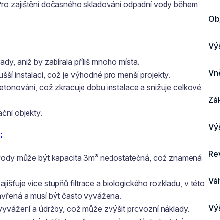
Pro zajištění dočasného skladování odpadní vody během
Ob
Vý
y, aniž by zabírala příliš mnoho místa.
Vně
ší instalaci, což je výhodné pro menší projekty.
etonování, což zkracuje dobu instalace a snižuje celkové
Zá
ční objekty.
Vý
:
Re
 vody může být kapacita 3m³ nedostatečná, což znamená
Vá
ajišťuje více stupňů filtrace a biologického rozkladu, v této
zavřená a musí být často vyvážena.
Vý
o vyvážení a údržby, což může zvýšit provozní náklady.