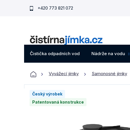
Přejít
+420 773 821 072
na
obsah
Čistička odpadních vod
Nádrže na vodu
Domů
Vyvážecí jímky
Samonosné jímky
Český výrobek
Patentovaná konstrukce