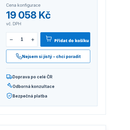
Cena konfigurace
19 058 Kč
vč. DPH
−
+
Přidat do košíku
Nejsem si jistý – chci poradit
Doprava po celé ČR
Odborná konzultace
Bezpečná platba