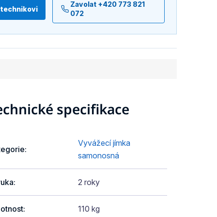
Zavolat +420 773 821
 technikovi
072
echnické specifikace
Vyvážecí jímka
tegorie
:
samonosná
ruka
:
2 roky
otnost
:
110 kg