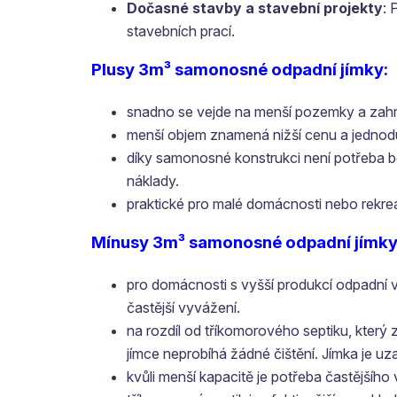
Dočasné stavby a stavební projekty
: 
stavebních prací.
Plusy 3m³ samonosné odpadní jímky:
snadno se vejde na menší pozemky a zahrad
menší objem znamená nižší cenu a jednoduš
díky samonosné konstrukci není potřeba b
náklady.
praktické pro malé domácnosti nebo rekrea
Mínusy 3m³ samonosné odpadní jímky
pro domácnosti s vyšší produkcí odpadní
častější vyvážení.
na rozdíl od tříkomorového septiku, který z
jímce neprobíhá žádné čištění. Jímka je u
kvůli menší kapacitě je potřeba častějšíh