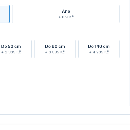
Ano
+ 851 Kč
Do 50 cm
Do 90 cm
Do 140 cm
+ 2 835 Kč
+ 3 885 Kč
+ 4 935 Kč