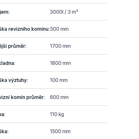
jem
:
3000l / 3 m³
ška revizního komínu
:
300 mm
jší průměr
:
1700 mm
kladna
:
1800 mm
ška výztuhy
:
100 mm
vizní komín průměr
:
600 mm
ha
:
110 kg
ška
:
1500 mm