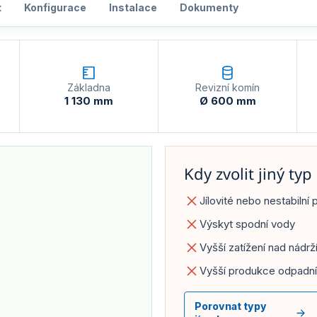
t
Konfigurace
Instalace
Dokumenty
Základna
Revizní komín
1 130 mm
Ø 600 mm
Kdy zvolit jiný typ
Jílovité nebo nestabilní 
Výskyt spodní vody
Vyšší zatížení nad nádrž
Vyšší produkce odpadn
Porovnat typy