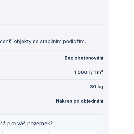
Měrná
cena:
menší objekty se stabilním podložím.
Bez obetonování
1 000 l / 1 m³
80 kg
Nákres po objednání
dná pro váš pozemek?