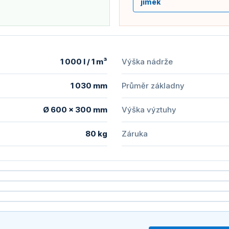
jímek
1 000 l / 1 m³
Výška nádrže
1 030 mm
Průměr základny
Ø 600 × 300 mm
Výška výztuhy
80 kg
Záruka