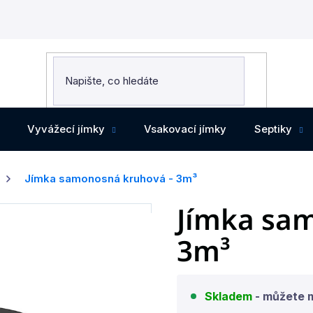
Vyvážecí jímky
Vsakovací jímky
Septiky
Jímka samonosná kruhová - 3m³
Jímka sa
3m³
Skladem
- můžete 