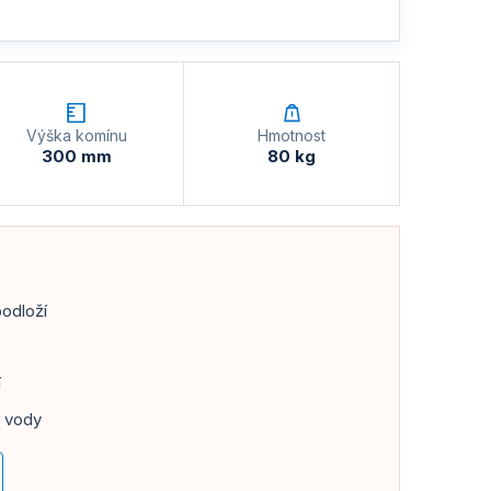
Výška komínu
Hmotnost
300 mm
80 kg
podloží
í
í vody