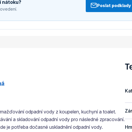
í nátoku?
Poslat podklady
rovedení.
T
ná
Ka
Zá
omažďování odpadní vody z koupelen, kuchyní a toalet.
távání a skladování odpadní vody pro následné zpracování.
 kde je potřeba dočasné uskladnění odpadní vody.
Hm