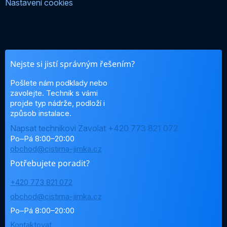
Nastavení cookies
Nejste si jistí správným řešením?
Pošlete nám podklady nebo
zavolejte. Technik s vámi
projde typ nádrže, podloží i
způsob instalace.
Napsat technikovi
Zavolat +420 773 821 072
Po–Pá 8:00–20:00
obchod@cistirna-jimka.cz
Potřebujete poradit?
+420 773 821 072
obchod@cistirna-jimka.cz
Po–Pá 8:00–20:00
Kontaktovat