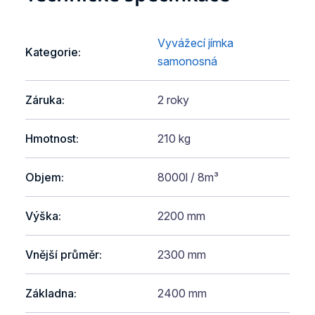
Vyvážecí jímka
Kategorie
:
samonosná
Záruka
:
2 roky
Hmotnost
:
210 kg
Objem
:
8000l / 8m³
Výška
:
2200 mm
Vnější průměr
:
2300 mm
Základna
:
2400 mm