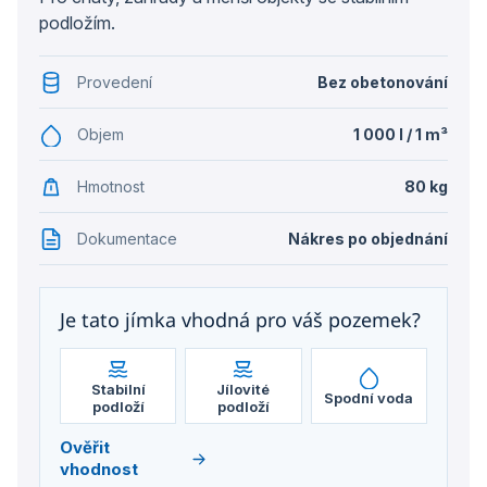
podložím.
Provedení
Bez obetonování
Objem
1 000 l / 1 m³
Hmotnost
80 kg
Dokumentace
Nákres po objednání
Je tato jímka vhodná pro váš pozemek?
Stabilní
Jílovité
Spodní voda
podloží
podloží
Ověřit
vhodnost