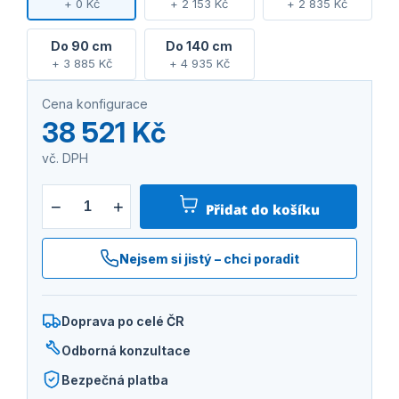
+ 0 Kč
+ 2 153 Kč
+ 2 835 Kč
Do 90 cm
Do 140 cm
+ 3 885 Kč
+ 4 935 Kč
Cena konfigurace
38 521 Kč
vč. DPH
−
+
Přidat do košíku
Nejsem si jistý – chci poradit
Doprava po celé ČR
Odborná konzultace
Bezpečná platba