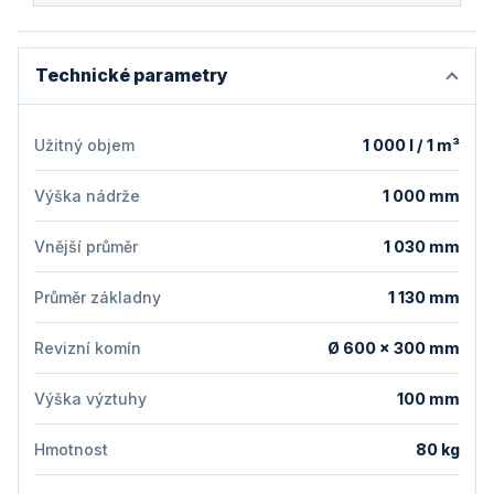
Technické parametry
Užitný objem
1 000 l / 1 m³
Výška nádrže
1 000 mm
Vnější průměr
1 030 mm
Průměr základny
1 130 mm
Revizní komín
Ø 600 × 300 mm
Výška výztuhy
100 mm
Hmotnost
80 kg