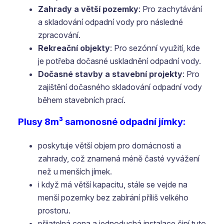
Zahrady a větší pozemky
: Pro zachytávání
a skladování odpadní vody pro následné
zpracování.
Rekreační objekty
: Pro sezónní využití, kde
je potřeba dočasné uskladnění odpadní vody.
Dočasné stavby a stavební projekty
: Pro
zajištění dočasného skladování odpadní vody
během stavebních prací.
Plusy 8m³ samonosné odpadní jímky:
poskytuje větší objem pro domácnosti a
zahrady, což znamená méně časté vyvážení
než u menších jímek.
i když má větší kapacitu, stále se vejde na
menší pozemky bez zabírání příliš velkého
prostoru.
přijatelná cena a jednoduchá instalace činí tuto