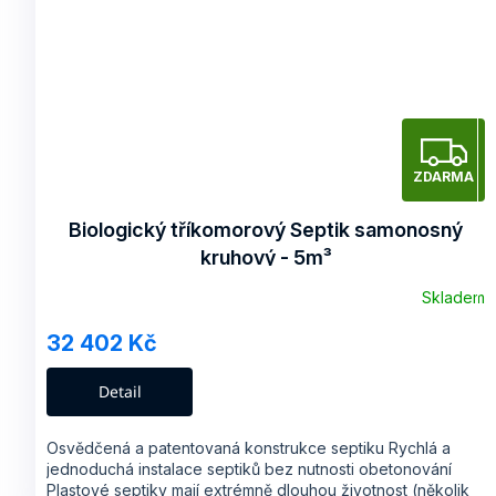
Z
ZDARMA
A
Biologický tříkomorový Septik samonosný
kruhový - 5m³
R
Skladem
32 402 Kč
A
Detail
Osvědčená a patentovaná konstrukce septiku Rychlá a
jednoduchá instalace septiků bez nutnosti obetonování
Plastové septiky mají extrémně dlouhou životnost (několik