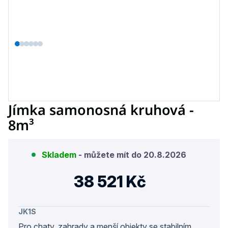
Jímka samonosná kruhová -
8m³
Skladem
- můžete mít do
20.8.2026
38 521 Kč
Měrn
cena:
JK1S
Pro chaty, zahrady a menší objekty se stabilním