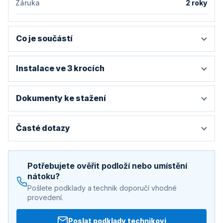
Záruka
2 roky
Co je součástí
Instalace ve 3 krocích
Dokumenty ke stažení
Časté dotazy
Potřebujete ověřit podloží nebo umístění
nátoku?
Pošlete podklady a technik doporučí vhodné
provedení.
Poslat podklady technikovi