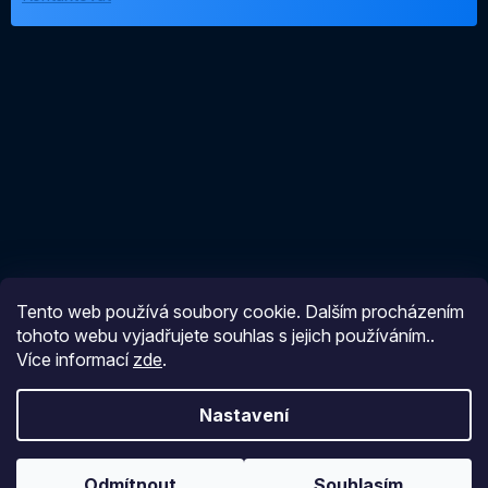
Tento web používá soubory cookie. Dalším procházením
Vytvořil Shoptet
tohoto webu vyjadřujete souhlas s jejich používáním..
Více informací
zde
.
Copyright 2026
Čistírnajímka
. Všechna práva vyhrazena.
Nastavení
Odmítnout
Souhlasím