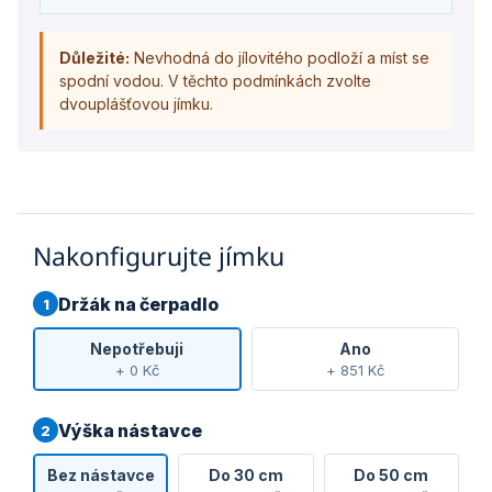
Důležité:
Nevhodná do jílovitého podloží a míst se
spodní vodou. V těchto podmínkách zvolte
dvouplášťovou jímku.
Nakonfigurujte jímku
Držák na čerpadlo
1
Nepotřebuji
Ano
+ 0 Kč
+ 851 Kč
Výška nástavce
2
Bez nástavce
Do 30 cm
Do 50 cm