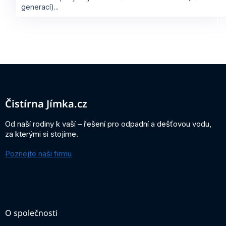
generací)...
Z
á
p
a
Čistírna Jímka.cz
t
í
Od naší rodiny k vaší – řešení pro odpadní a dešťovou vodu,
za kterými si stojíme.
Poznejte naši firmu
O společnosti