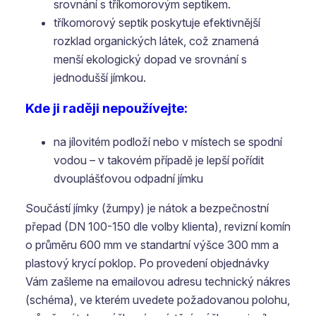
srovnání s tříkomorovým septikem.
tříkomorový septik poskytuje efektivnější
rozklad organických látek, což znamená
menší ekologický dopad ve srovnání s
jednodušší jímkou.
Kde ji raději nepoužívejte:
na jílovitém podloží nebo v místech se spodní
vodou – v takovém případě je lepší pořídit
dvouplášťovou odpadní jímku
Součástí jímky (žumpy) je nátok a bezpečnostní
přepad (DN 100-150 dle volby klienta), revizní komín
o průměru 600 mm ve standartní výšce 300 mm a
plastový krycí poklop. Po provedení objednávky
Vám zašleme na emailovou adresu technický nákres
(schéma), ve kterém uvedete požadovanou polohu,