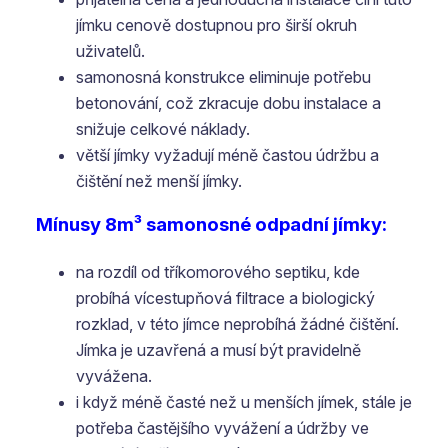
jímku cenově dostupnou pro širší okruh
uživatelů.
samonosná konstrukce eliminuje potřebu
betonování, což zkracuje dobu instalace a
snižuje celkové náklady.
větší jímky vyžadují méně častou údržbu a
čištění než menší jímky.
Mínusy 8m³ samonosné odpadní jímky:
na rozdíl od tříkomorového septiku, kde
probíhá vícestupňová filtrace a biologický
rozklad, v této jímce neprobíhá žádné čištění.
Jímka je uzavřená a musí být pravidelně
vyvážena.
i když méně časté než u menších jímek, stále je
potřeba častějšího vyvážení a údržby ve