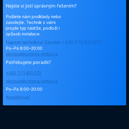
Nejste si jistí správným řešením?
Pošlete nám podklady nebo
zavolejte. Technik s vámi
projde typ nádrže, podloží i
způsob instalace.
Napsat technikovi
Zavolat +420 773 821 072
Po–Pá 8:00–20:00
obchod@cistirna-jimka.cz
Potřebujete poradit?
+420 773 821 072
obchod@cistirna-jimka.cz
Po–Pá 8:00–20:00
Kontaktovat