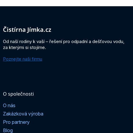
Z
á
p
a
Čistírna Jímka.cz
t
í
Od naší rodiny k vaší – řešení pro odpadní a dešťovou vodu,
za kterými si stojíme.
Poznejte naši firmu
O společnosti
O nás
Zakázková výroba
Pro partnery
Blog