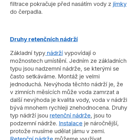
filtrace pokračuje před nasátím vody z
jímky
do čerpadla.
Druhy retenčních nádrží
Základní typy
nádrží
vypovídají o
možnostech umístění. Jedním ze základních
typu jsou nadzemní nádrže, se kterými se
často setkáváme. Montáž je velmi
jednoduchá. Nevýhoda těchto nádrží je, že
v zimních měsících může voda zamrzat a
další nevýhoda je kvalita vody, voda v nádrži
bývá mnohem rychleji znehodnocena. Druhy
typ nádrží jsou
retenční nádrže
, jsou to
podzemní nádrže.
Instalace
je náročnější,
protože musíme udělat jámu v zemi.
Retenční nádrže
můžeme využívat