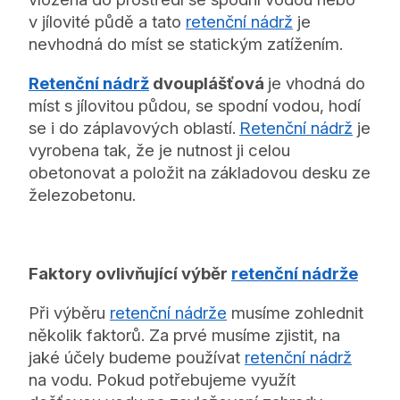
v jílovité půdě a tato
retenční nádrž
je
nevhodná do míst se statickým zatížením.
Retenční nádrž
dvouplášťová
je vhodná do
míst s jílovitou půdou, se spodní vodou, hodí
se i do záplavových oblastí.
Retenční nádrž
je
vyrobena tak, že je nutnost ji celou
obetonovat a položit na základovou desku ze
železobetonu.
Faktory ovlivňující výběr
retenční nádrže
Při výběru
retenční nádrže
musíme zohlednit
několik faktorů. Za prvé musíme zjistit, na
jaké účely budeme používat
retenční nádrž
na vodu. Pokud potřebujeme využít