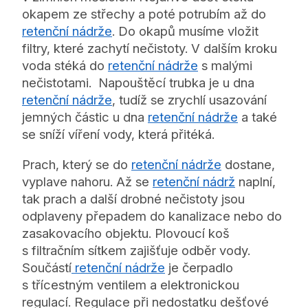
okapem ze střechy a poté potrubím až do
retenční nádrže
. Do okapů musíme vložit
filtry, které zachytí nečistoty. V dalším kroku
voda stéká do
retenční nádrže
s malými
nečistotami. Napouštěcí trubka je u dna
retenční nádrže
, tudíž se zrychlí usazování
jemných částic u dna
retenční nádrže
a také
se sníží víření vody, která přitéká.
Prach, který se do
retenční nádrže
dostane,
vyplave nahoru. Až se
retenční nádrž
naplní,
tak prach a další drobné nečistoty jsou
odplaveny přepadem do kanalizace nebo do
zasakovacího objektu. Plovoucí koš
s filtračním sítkem zajišťuje odběr vody.
Součástí
retenční nádrže
je čerpadlo
s třícestným ventilem a elektronickou
regulací. Regulace při nedostatku dešťové