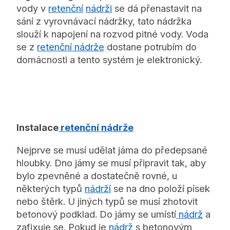
vody v
retenční
nádrži
se dá přenastavit na
sání z vyrovnávací nádržky, tato nádržka
slouží k napojení na rozvod pitné vody. Voda
se z
retenční nádrže
dostane potrubím do
domácnosti a tento systém je elektronický.
Instalace
retenční nádrže
Nejprve se musí udělat jáma do předepsané
hloubky. Dno jámy se musí připravit tak, aby
bylo zpevněné a dostatečně rovné, u
některých typů
nádrží
se na dno položí písek
nebo štěrk. U jiných typů se musí zhotovit
betonový podklad. Do jámy se umístí
nádrž
a
zafixuje se. Pokud je
nádrž
s betonovým