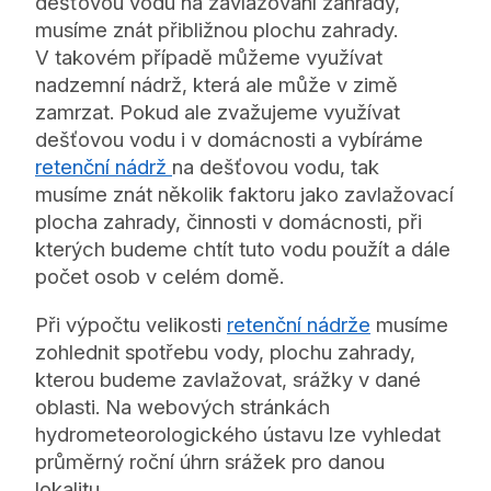
dešťovou vodu na zavlažovaní zahrady,
musíme znát přibližnou plochu zahrady.
V takovém případě můžeme využívat
nadzemní nádrž, která ale může v zimě
zamrzat. Pokud ale zvažujeme využívat
dešťovou vodu i v domácnosti a vybíráme
retenční nádrž
na dešťovou vodu
, tak
musíme znát několik faktoru jako zavlažovací
plocha zahrady, činnosti v domácnosti, při
kterých budeme chtít tuto vodu použít a dále
počet osob v celém domě.
Při výpočtu velikosti
retenční nádrže
musíme
zohlednit spotřebu vody, plochu zahrady,
kterou budeme zavlažovat, srážky v dané
oblasti. Na webových stránkách
hydrometeorologického ústavu lze vyhledat
průměrný roční úhrn srážek pro danou
lokalitu.