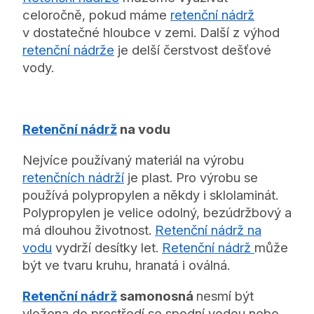
celoročně, pokud máme
retenční nádrž
v dostatečné hloubce v zemi. Další z výhod
retenční nádrže
je delší čerstvost dešťové
vody.
Retenční nádrž
na vodu
Nejvíce používaný materiál na výrobu
retenčních nádrží
je plast. Pro výrobu se
používá polypropylen a někdy i sklolaminát.
Polypropylen je velice odolný, bezúdržbový a
má dlouhou životnost.
Retenční nádrž na
vodu
vydrží desítky let.
Retenční nádrž
může
být ve tvaru kruhu, hranatá i oválná.
Retenční nádrž
samonosná
nesmí být
vložena do prostředí se spodní vodou nebo