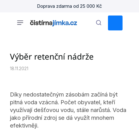
Přejít
Doprava zdarma od 25 000 Kč
na
obsah
NÁKUPNÍ
KOŠÍK
Výběr retenční nádrže
18.11.2021
Díky nedostatečným zásobám začíná být
pitná voda vzácná. Počet obyvatel, kteří
využívají dešťovou vodu, stále narůstá. Voda
jako přírodní zdroj se dá využít mnohem
efektivněji.